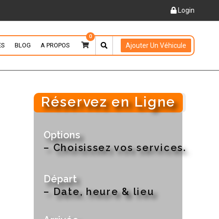
Login
0
ES
BLOG
A PROPOS
Ajouter Un Véhicule
Réservez en Ligne
Options
– Choisissez vos services.
Départ
– Date, heure & lieu