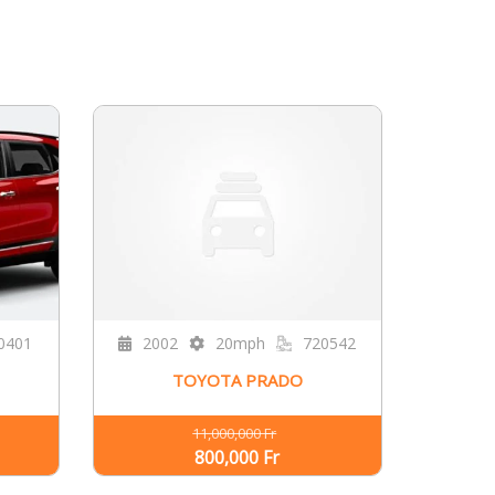
0401
2002
20mph
720542
TOYOTA PRADO
11,000,000 Fr
800,000 Fr