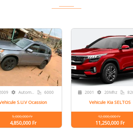
2009
Autom...
6000
2001
20Mhz
82
Vehicule S.U.V Ocassion
Vehicule Kia SELTOS
5,000,000 Fr
12,000,000 Fr
4,850,000 Fr
11,250,000 Fr