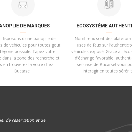
ANOPLIE DE MARQUES
ECOSYSTÈME AUTHENT
 disposons d'une panoplie de
Nombreux sont des plateform
 de véhicules pour toutes gout
uses de faux sur l'authentici
atégorie possible. Tapez votre
véhicules exposé. Grace a l'éc
 dans la zone des recherche et
d'échange favorable, authenti
s en trouverez la votre chez
sécurisé de Bucarsel vous p
Bucarsel.
interagir en toutes sérénit
e, de réservation et de