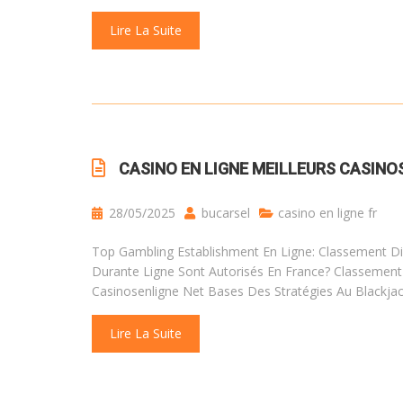
Lire La Suite
CASINO EN LIGNE MEILLEURS CASINOS
28/05/2025
bucarsel
casino en ligne fr
Top Gambling Establishment En Ligne: Classement Di
Durante Ligne Sont Autorisés En France? Classement 
Casinosenligne Net Bases Des Stratégies Au Blackjac
Lire La Suite