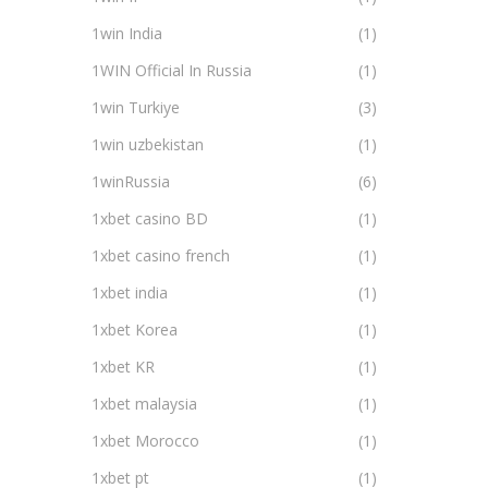
1win India
(1)
1WIN Official In Russia
(1)
1win Turkiye
(3)
1win uzbekistan
(1)
1winRussia
(6)
1xbet casino BD
(1)
1xbet casino french
(1)
1xbet india
(1)
1xbet Korea
(1)
1xbet KR
(1)
1xbet malaysia
(1)
1xbet Morocco
(1)
1xbet pt
(1)