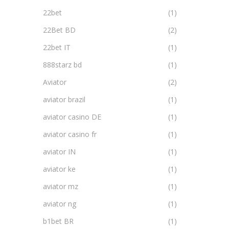
22bet
(1)
22Bet BD
(2)
22bet IT
(1)
888starz bd
(1)
Aviator
(2)
aviator brazil
(1)
aviator casino DE
(1)
aviator casino fr
(1)
aviator IN
(1)
aviator ke
(1)
aviator mz
(1)
aviator ng
(1)
b1bet BR
(1)