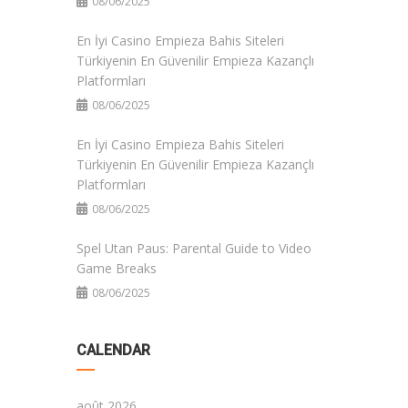
08/06/2025
En İyi Casino Empieza Bahis Siteleri
Türkiyenin En Güvenilir Empieza Kazançlı
Platformları
08/06/2025
En İyi Casino Empieza Bahis Siteleri
Türkiyenin En Güvenilir Empieza Kazançlı
Platformları
08/06/2025
Spel Utan Paus: Parental Guide to Video
Game Breaks
08/06/2025
CALENDAR
août 2026