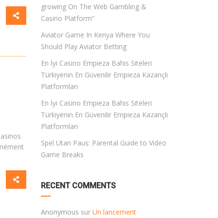
growing On The Web Gambling &
Casino Platform”
Aviator Game In Kenya Where You
Should Play Aviator Betting
En İyi Casino Empieza Bahis Siteleri
Türkiyenin En Güvenilir Empieza Kazançlı
Platformları
En İyi Casino Empieza Bahis Siteleri
Türkiyenin En Güvenilir Empieza Kazançlı
Platformları
Casinos
Spel Utan Paus: Parental Guide to Video
ormément
Game Breaks
RECENT COMMENTS
Anonymous
sur
Un lancement