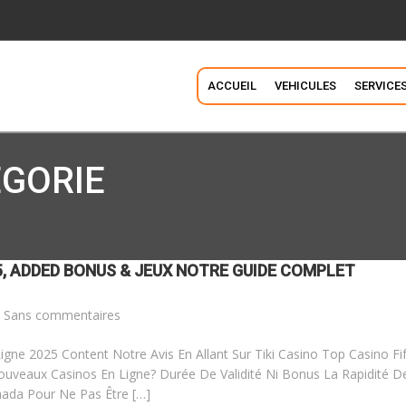
ACCUEIL
VEHICULES
SERVICE
ÉGORIE
5, ADDED BONUS & JEUX NOTRE GUIDE COMPLET
Sans commentaires
e 2025 Content Notre Avis En Allant Sur Tiki Casino Top Casino Fif
uveaux Casinos En Ligne? Durée De Validité Ni Bonus La Rapidité D
nada Pour Ne Pas Être […]