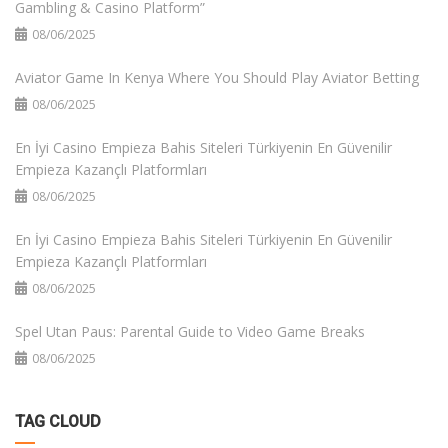
Gambling & Casino Platform”
08/06/2025
Aviator Game In Kenya Where You Should Play Aviator Betting
08/06/2025
En İyi Casino Empieza Bahis Siteleri Türkiyenin En Güvenilir
Empieza Kazançlı Platformları
08/06/2025
En İyi Casino Empieza Bahis Siteleri Türkiyenin En Güvenilir
Empieza Kazançlı Platformları
08/06/2025
Spel Utan Paus: Parental Guide to Video Game Breaks
08/06/2025
TAG CLOUD