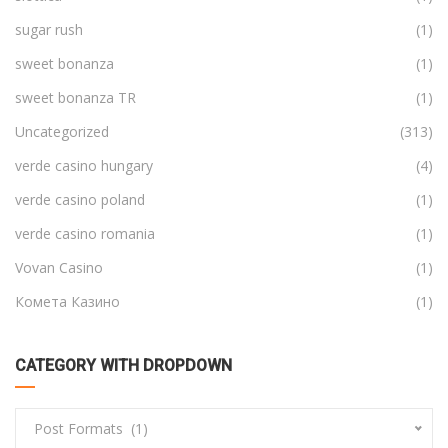
sugar rush
(1)
sweet bonanza
(1)
sweet bonanza TR
(1)
Uncategorized
(313)
verde casino hungary
(4)
verde casino poland
(1)
verde casino romania
(1)
Vovan Casino
(1)
Комета Казино
(1)
CATEGORY WITH DROPDOWN
Post Formats (1)