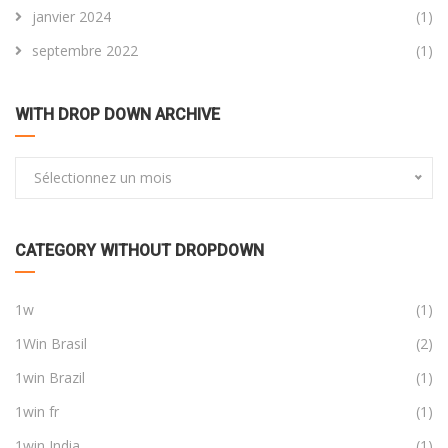
janvier 2024
(1)
septembre 2022
(1)
WITH DROP DOWN ARCHIVE
Sélectionnez un mois
CATEGORY WITHOUT DROPDOWN
1w
(1)
1Win Brasil
(2)
1win Brazil
(1)
1win fr
(1)
1win India
(1)