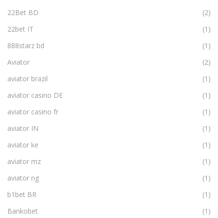
22Bet BD
(2)
22bet IT
(1)
888starz bd
(1)
Aviator
(2)
aviator brazil
(1)
aviator casino DE
(1)
aviator casino fr
(1)
aviator IN
(1)
aviator ke
(1)
aviator mz
(1)
aviator ng
(1)
b1bet BR
(1)
Bankobet
(1)