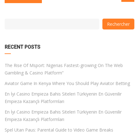
with
Category
Rechercher
drop
with
down
dropdown
archive
RECENT POSTS
The Rise Of Msport: Nigerias Fastest-growing On The Web
Gambling & Casino Platform”
Aviator Game In Kenya Where You Should Play Aviator Betting
En İyi Casino Empieza Bahis Siteleri Türkiyenin En Güvenilir
Empieza Kazançlı Platformları
En İyi Casino Empieza Bahis Siteleri Türkiyenin En Güvenilir
Empieza Kazançlı Platformları
Spel Utan Paus: Parental Guide to Video Game Breaks