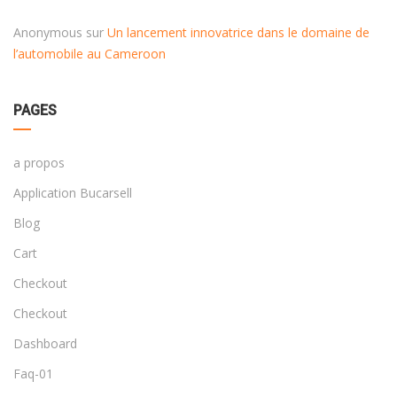
Anonymous
sur
Un lancement innovatrice dans le domaine de
l’automobile au Cameroon
PAGES
a propos
Application Bucarsell
Blog
Cart
Checkout
Checkout
Dashboard
Faq-01