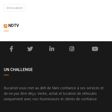
Innovation
NDTV
UN CHALLENGE
Bucarsel vous met au défi de faire confiance à ses services et
de ne pas être déçu. Vente, achat et location de véhicules
uniquement avec nos fournisseurs et clients de confiance.