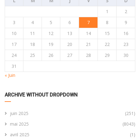
L
M
M
J
V
S
D
1
2
3
4
5
6
7
8
9
10
11
12
13
14
15
16
17
18
19
20
21
22
23
24
25
26
27
28
29
30
31
« Juin
ARCHIVE WITHOUT DROPDOWN
juin 2025
(251)
mai 2025
(8043)
avril 2025
(1)