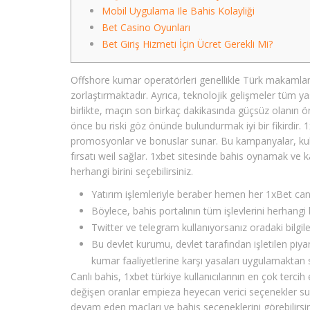
Mobil Uygulama Ile Bahis Kolayliği
Bet Casino Oyunları
Bet Giriş Hizmeti İçin Ücret Gerekli Mi?
Offshore kumar operatörleri genellikle Türk makamları
zorlaştırmaktadır. Ayrıca, teknolojik gelişmeler tüm yas
birlikte, maçın son birkaç dakikasında güçsüz olanın
önce bu riski göz önünde bulundurmak iyi bir fikirdir. 1
promosyonlar ve bonuslar sunar. Bu kampanyalar, kulla
fırsatı weil sağlar. 1xbet sitesinde bahis oynamak ve ka
herhangi birini seçebilirsiniz.
Yatırım işlemleriyle beraber hemen her 1xBet canlı 
Böylece, bahis portalının tüm işlevlerini herhangi
Twitter ve telegram kullanıyorsanız oradaki bilgiler
Bu devlet kurumu, devlet tarafından işletilen piy
kumar faaliyetlerine karşı yasaları uygulamaktan
Canlı bahis, 1xbet türkiye kullanıcılarının en çok tercih 
değişen oranlar empieza heyecan verici seçenekler su
devam eden maçları ve bahis seçeneklerini görebilirsin