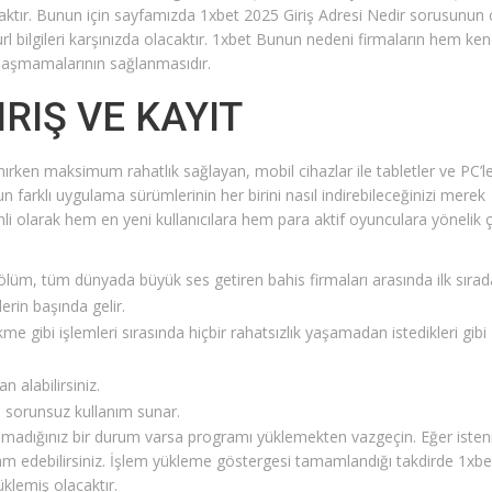
caktır. Bunun için sayfamızda 1xbet 2025 Giriş Adresi Nedir sorusunun 
url bilgileri karşınızda olacaktır. 1xbet Bunun nedeni firmaların hem kend
şılaşmamalarının sağlanmasıdır.
IRIŞ VE KAYIT
nırken maksimum rahatlık sağlayan, mobil cihazlar ile tabletler ve PC’le
farklı uygulama sürümlerinin her birini nasıl indirebileceğinizi merek
 olarak hem en yeni kullanıcılara hem para aktif oyunculara yönelik çe
 bölüm, tüm dünyada büyük ses getiren bahis firmaları arasında ilk sırad
erin başında gelir.
e gibi işlemleri sırasında hiçbir rahatsızlık yaşamadan istedikleri gibi
n alabilirsiniz.
 ve sorunsuz kullanım sunar.
aylamadığınız bir durum varsa programı yüklemekten vazgeçin. Eğer isten
evam edebilirsiniz. İşlem yükleme göstergesi tamamlandığı takdirde 1xb
üklemiş olacaktır.