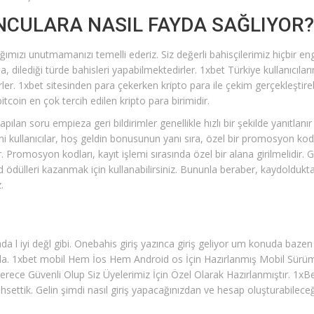
NCULARA NASIL FAYDA SAĞLIYOR?
ğımızı unutmamanızı temelli ederiz. Siz değerli bahisçilerimiz hiçbir en
 dilediği türde bahisleri yapabilmektedirler. 1xbet Türkiye kullanıcılar
ler. 1xbet sitesinden para çekerken kripto para ile çekim gerçekleştirebi
coin en çok tercih edilen kripto para birimidir.
an soru empieza geri bildirimler genellikle hızlı bir şekilde yanıtlanır
Yeni kullanıcılar, hoş geldin bonusunun yanı sıra, özel bir promosyon ko
 Promosyon kodları, kayıt işlemi sırasında özel bir alana girilmelidir. 
 ödülleri kazanmak için kullanabilirsiniz. Bununla beraber, kaydoldukt
.
 l iyi değl gibi. Onebahis giriş yazınca giriş geliyor um konuda bazen g
nda. 1xbet mobil Hem İos Hem Android os İçin Hazırlanmış Mobil Sürüm 
ce Güvenli Olup Siz Üyelerimiz İçin Özel Olarak Hazırlanmıştır. 1xBe
settik. Gelin şimdi nasıl giriş yapacağınızdan ve hesap oluşturabilece