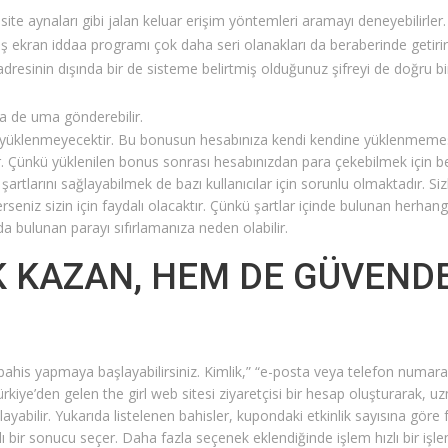
te aynaları gibi jalan keluar erişim yöntemleri aramayı deneyebilirler.
iş ekran iddaa programı çok daha seri olanakları da beraberinde getirir
dresinin dışında bir de sisteme belirtmiş olduğunuz şifreyi de doğru bi
na de uma gönderebilir.
yüklenmeyecektir. Bu bonusun hesabınıza kendi kendine yüklenmeme
. Çünkü yüklenilen bonus sonrası hesabınızdan para çekebilmek için be
artlarını sağlayabilmek de bazı kullanıcılar için sorunlu olmaktadır. Siz
seniz sizin için faydalı olacaktır. Çünkü şartlar içinde bulunan herhangi
da bulunan parayı sıfırlamanıza neden olabilir.
EK KAZAN, HEM DE GÜVEND
bahis yapmaya başlayabilirsiniz. Kimlik,” “e-posta veya telefon numara
Türkiye’den gelen the girl web sitesi ziyaretçisi bir hesap oluşturarak, 
bilir. Yukarıda listelenen bahisler, kupondaki etkinlik sayısına göre fa
nlı bir sonucu seçer. Daha fazla seçenek eklendiğinde işlem hızlı bir işl