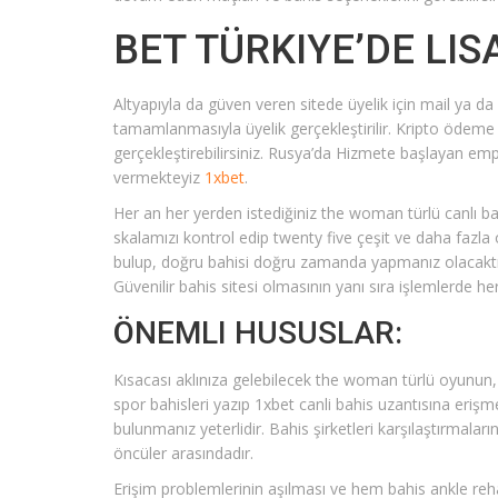
BET TÜRKIYE’DE LIS
Altyapıyla da güven veren sitede üyelik için mail ya da e-
tamamlanmasıyla üyelik gerçekleştirilir. Kripto ödeme 
gerçekleştirebilirsiniz. Rusya’da Hizmete başlayan emp
vermekteyiz
1xbet
.
Her an her yerden istediğiniz the woman türlü canlı b
skalamızı kontrol edip twenty five çeşit ve daha fazla 
bulup, doğru bahisi doğru zamanda yapmanız olacaktır. 1x
Güvenilir bahis sitesi olmasının yanı sıra işlemlerde her
ÖNEMLI HUSUSLAR:
Kısacası aklınıza gelebilecek the woman türlü oyunun,
spor bahisleri yazıp 1xbet canli bahis uzantısına erişme
bulunmanız yeterlidir. Bahis şirketleri karşılaştırmal
öncüler arasındadır.
Erişim problemlerinin aşılması ve hem bahis ankle re