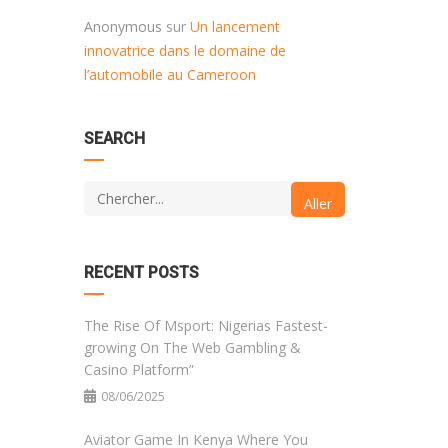
Anonymous
sur
Un lancement
innovatrice dans le domaine de
l’automobile au Cameroon
SEARCH
RECENT POSTS
The Rise Of Msport: Nigerias Fastest-
growing On The Web Gambling &
Casino Platform”
08/06/2025
Aviator Game In Kenya Where You