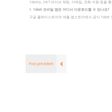
1xbet는 24/7 라이브 채팅, 이메일, 전화 지원 등
1xbet 모바일 앱은 어디서 다운로드할 수 있나요?
구글 플레이스토어와 애플 앱스토어에서 공식 1xbet
Post précédent