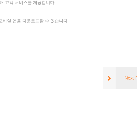
을 통해 고객 서비스를 제공합니다.
 모바일 앱을 다운로드할 수 있습니다.
Next 