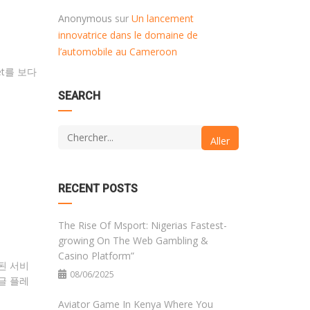
Anonymous
sur
Un lancement
innovatrice dans le domaine de
l’automobile au Cameroon
t를 보다
SEARCH
RECENT POSTS
The Rise Of Msport: Nigerias Fastest-
growing On The Web Gambling &
Casino Platform”
된 서비
08/06/2025
글 플레
Aviator Game In Kenya Where You