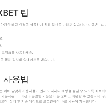
BET 팁
 안전한 베팅 환경을 제공하기 위해 최선을 다하고 있습니다. 다음은 1xbe
요.
.
네트워크를 사용하세요.
을 통해 정보와 업데이트를 받습니다.
.
앱 사용법
t는 이에 발맞춰 사용자들이 언제 어디서나 베팅을 즐길 수 있도록 최적화
해 사용자는 PC 버전과 동일한 기능을 이동 중에도 이용할 수 있습니다. 구
으며, 설치 후 기존 계정으로 로그인하여 바로 사용이 가능합니다.