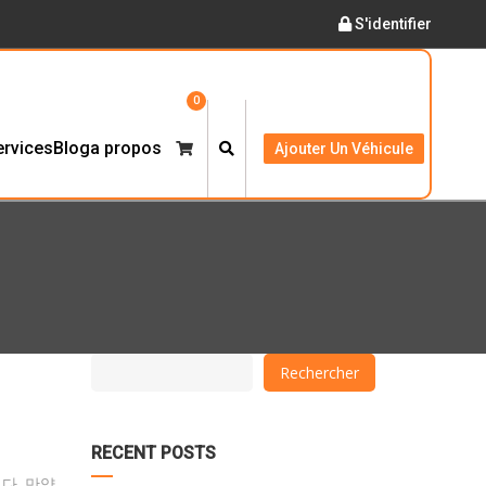
S'identifier
0
ervices
Blog
a propos
Ajouter Un Véhicule
with
Category
Rechercher
drop
with
down
dropdown
archive
RECENT POSTS
다. 만약