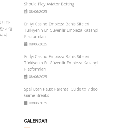
Should Play Aviator Betting
08/06/2025
합니다.
En İyi Casino Empieza Bahis Siteleri
전한 사용
Türkiyenin En Güvenilir Empieza Kazançlı
합니다
Platformları
08/06/2025
En İyi Casino Empieza Bahis Siteleri
Türkiyenin En Güvenilir Empieza Kazançlı
Platformları
08/06/2025
Spel Utan Paus: Parental Guide to Video
Game Breaks
08/06/2025
CALENDAR