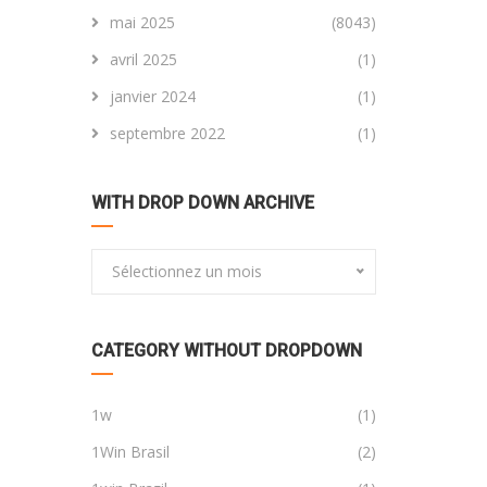
mai 2025
(8043)
avril 2025
(1)
janvier 2024
(1)
septembre 2022
(1)
WITH DROP DOWN ARCHIVE
Sélectionnez un mois
CATEGORY WITHOUT DROPDOWN
1w
(1)
1Win Brasil
(2)