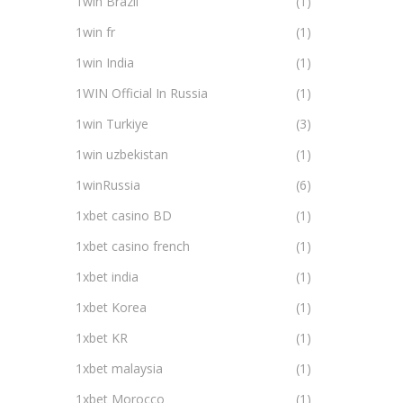
1win Brazil
(1)
1win fr
(1)
1win India
(1)
1WIN Official In Russia
(1)
1win Turkiye
(3)
1win uzbekistan
(1)
1winRussia
(6)
1xbet casino BD
(1)
1xbet casino french
(1)
1xbet india
(1)
1xbet Korea
(1)
1xbet KR
(1)
1xbet malaysia
(1)
1xbet Morocco
(1)