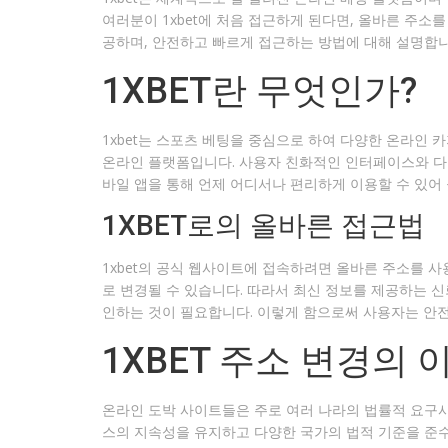
여러분이 1xbet에 처음 접근하게 된다면, 올바른 주소를
공하며, 안전하고 빠르게 접근하는 방법에 대해 설명합니
1XBET란 무엇인가?
1xbet는 스포츠 베팅을 중심으로 하여 다양한 온라인 
온라인 플랫폼입니다. 사용자 친화적인 인터페이스와 다국
바일 앱을 통해 언제 어디서나 편리하게 이용할 수 있어 
1XBET로의 올바른 접근법
1xbet의 공식 웹사이트에 접속하려면 올바른 주소를 사
로 변경될 수 있습니다. 따라서 최신 정보를 제공하는 신
인하는 것이 필요합니다. 이렇게 함으로써 사용자는 안전
1XBET 주소 변경의 
온라인 도박 사이트들은 주로 여러 나라의 법률적 요구사
스의 지속성을 유지하고 다양한 국가의 법적 기준을 준수