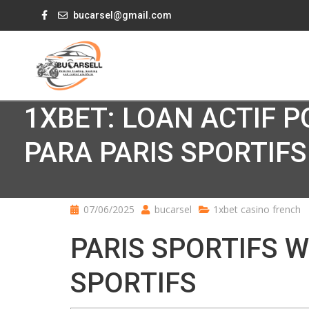
bucarsel@gmail.com
1XBET: LOAN ACTIF P
PARA PARIS SPORTIFS
07/06/2025
bucarsel
1xbet casino french
PARIS SPORTIFS W
SPORTIFS