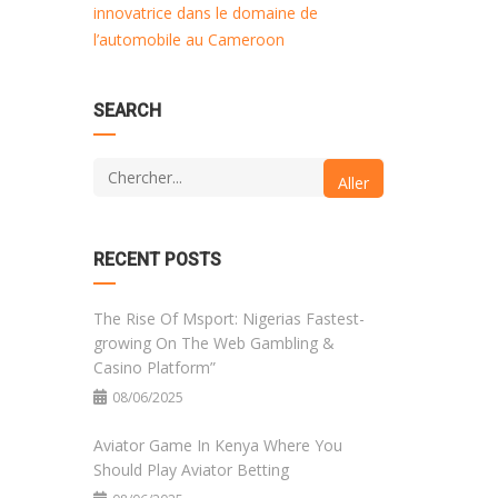
innovatrice dans le domaine de
l’automobile au Cameroon
SEARCH
RECENT POSTS
The Rise Of Msport: Nigerias Fastest-
growing On The Web Gambling &
Casino Platform”
08/06/2025
Aviator Game In Kenya Where You
Should Play Aviator Betting