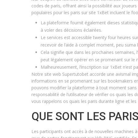
codes de paris, offrant ainsi la possibilité aux joueur
populaires pour les paris sur site 1xBet incluent le foo
La plateforme fournit également dieses statistiqu
à voler des décisions éclairées.
Le services est accessible twenty four heures su
recevoir de l’aide à complet moment, peu suma l
Cela signifie que dans les prochaines semaines, l
peut légalement opérer en se promenant sur le ma
Malheureusement, l’inscription sur 1xBet n’est pa
Notre site web Supertutobet accorde une avismal impo
informations en se promenant sur les bookmakers en
pouvons modifier la plateforme à tout moment sans exp
responsabilité de l’utilisateur de vérifier os quais 
vous rappelons os quais les paris durante ligne et l
QUE SONT LES PARI
Les participants ont accès à de nouvelles machines à 