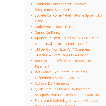
Comment Fonctionnent Les Paris
Directement Sur 1xbet?
Société De Rome 1xbet – Rome Sportifs En
Ligne
Code Promo 1xbet France
Casino En Direct
Ajoutez Le Email Pour Être Tenu Au Usuel
De L’actualité Dieses Paris Sportifs
Utiliser Ou Non Este Vpn? Comment
S’inscrire À 1xbet Depuis La France
Bet Casino – Différentes Options De
Paiement
Bet France: Les Sports Et D’autres
Événements À Parier Dessus
Options De Paiements
Quels Sont Les Modes De Paiement
Acceptés Pour Les Dépôts Et Les Retraits?
Plateforme Sobre Ligne 1xbet: Méthodes