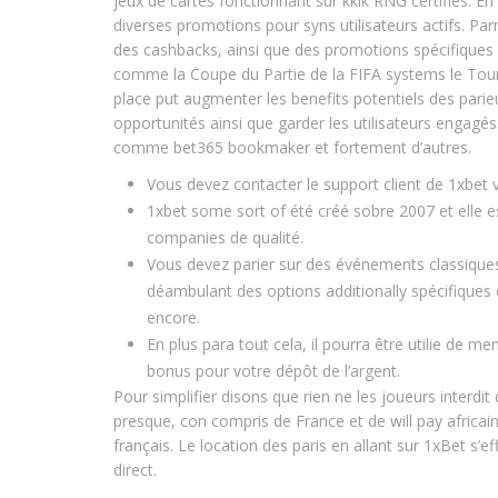
jeux de cartes fonctionnant sur kklk RNG certifiés. 
diverses promotions pour syns utilisateurs actifs. Pa
des cashbacks, ainsi que des promotions spécifiques 
comme la Coupe du Partie de la FIFA systems le Tou
place put augmenter les benefits potentiels des pari
opportunités ainsi que garder les utilisateurs engagé
comme bet365 bookmaker et fortement d’autres.
Vous devez contacter le support client de 1xbet vi
1xbet some sort of été créé sobre 2007 et elle e
companies de qualité.
Vous devez parier sur des événements classiques
déambulant des options additionally spécifiques
encore.
En plus para tout cela, il pourra être utilie de m
bonus pour votre dépôt de l’argent.
Pour simplifier disons que rien ne les joueurs interdi
presque, con compris de France et de will pay africains
français. Le location des paris en allant sur 1xBet s’e
direct.