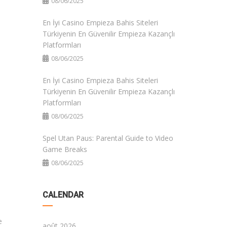
08/06/2025
En İyi Casino Empieza Bahis Siteleri
Türkiyenin En Güvenilir Empieza Kazançlı
Platformları
08/06/2025
En İyi Casino Empieza Bahis Siteleri
Türkiyenin En Güvenilir Empieza Kazançlı
Platformları
08/06/2025
Spel Utan Paus: Parental Guide to Video
Game Breaks
08/06/2025
CALENDAR
e
août 2026