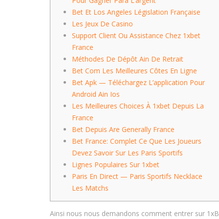
Pour Gagner Para L’argent
Bet Et Los Angeles Législation Française
Les Jeux De Casino
Support Client Ou Assistance Chez 1xbet
France
Méthodes De Dépôt Ain De Retrait
Bet Com Les Meilleures Côtes En Ligne
Bet Apk — Téléchargez L’application Pour
Android Ain Ios
Les Meilleures Choices À 1xbet Depuis La
France
Bet Depuis Are Generally France
Bet France: Complet Ce Que Les Joueurs
Devez Savoir Sur Les Paris Sportifs
Lignes Populaires Sur 1xbet
Paris En Direct — Paris Sportifs Necklace
Les Matchs
Ainsi nous nous demandons comment entrer sur 1xBet a