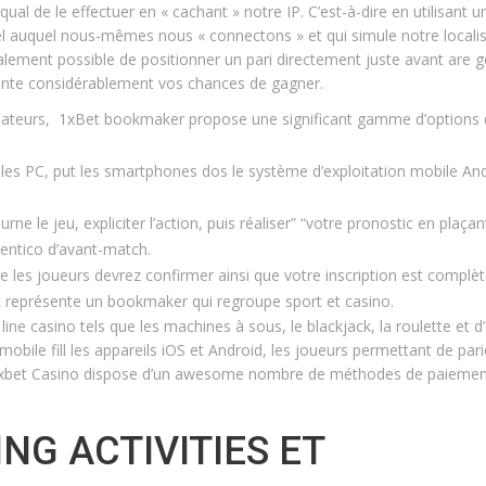
 qual de le effectuer en « cachant » notre IP. C’est-à-dire en utilisant 
el auquel nous-mêmes nous « connectons » et qui simule notre locali
galement possible de positionner un pari directement juste avant are g
ente considérablement vos chances de gagner.
lisateurs, 1xBet bookmaker propose une significant gamme d’options
e les PC, put les smartphones dos le système d’exploitation mobile And
e le jeu, expliciter l’action, puis réaliser” “votre pronostic en plaçan
dentico d’avant-match.
les joueurs devrez confirmer ainsi que votre inscription est complèt
t représente un bookmaker qui regroupe sport et casino.
 casino tels que les machines à sous, le blackjack, la roulette et d
mobile fill les appareils iOS et Android, les joueurs permettant de pari
s. 1xbet Casino dispose d’un awesome nombre de méthodes de paieme
NG ACTIVITIES ET