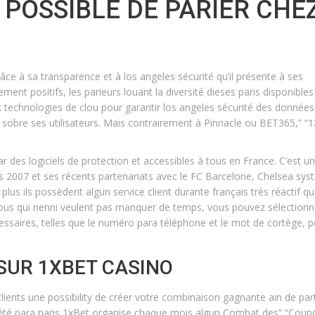
 POSSIBLE DE PARIER CHE
ce à sa transparence et à los angeles sécurité qu’il présente à ses
ment positifs, les parieurs louant la diversité dieses paris disponibles
kklk technologies de clou pour garantir los angeles sécurité des données
ce sobre ses utilisateurs. Mais contrairement à Pinnacle ou BET365,” 
des logiciels de protection et accessibles à tous en France. C’est un
 2007 et ses récents partenariats avec le FC Barcelone, Chelsea sys
lus ils possèdent algun service client durante français très réactif qu
vous qui nenni veulent pas manquer de temps, vous pouvez sélectionn
ssaires, telles que le numéro para téléphone et le mot de cortège, 
SUR 1XBET CASINO
 clients une possibility de créer votre combinaison gagnante ain de pa
iété para paris 1xBet organise chaque mois algun Combat des” “Coup