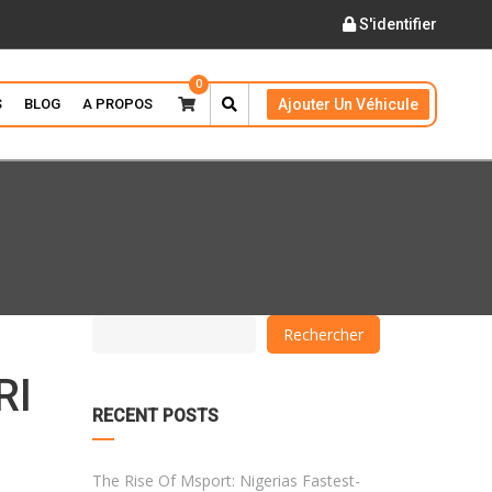
S'identifier
0
S
BLOG
A PROPOS
Ajouter Un Véhicule
with
Category
Rechercher
drop
with
down
dropdown
RI
archive
RECENT POSTS
The Rise Of Msport: Nigerias Fastest-