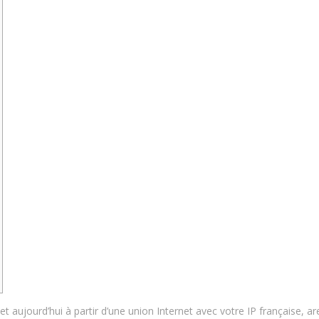
ujourd’hui à partir d’une union Internet avec votre IP française, ar