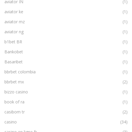
aviator IN
(1)
aviator ke
(1)
aviator mz
(1)
aviator ng
(1)
b1bet BR
(1)
Bankobet
(1)
Basaribet
(1)
bbrbet colombia
(1)
bbrbet mx
(2)
bizzo casino
(1)
book of ra
(1)
casibom tr
(2)
casino
(34)
casino en ligne fr
(3)