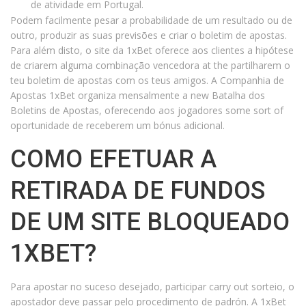
de atividade em Portugal.
Podem facilmente pesar a probabilidade de um resultado ou de
outro, produzir as suas previsões e criar o boletim de apostas.
Para além disto, o site da 1xBet oferece aos clientes a hipótese
de criarem alguma combinação vencedora at the partilharem o
teu boletim de apostas com os teus amigos. A Companhia de
Apostas 1xBet organiza mensalmente a new Batalha dos
Boletins de Apostas, oferecendo aos jogadores some sort of
oportunidade de receberem um bónus adicional.
COMO EFETUAR A
RETIRADA DE FUNDOS
DE UM SITE BLOQUEADO
1XBET?
Para apostar no suceso desejado, participar carry out sorteio, o
apostador deve passar pelo procedimento de padrón. A 1xBet