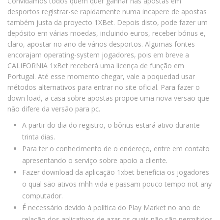
Convidamos todos quem quer ganhar nas apostas em
desportos registrar-se rapidamente numa incapere de apostas
também justa da proyecto 1XBet. Depois disto, pode fazer um
depósito em várias moedas, incluindo euros, receber bónus e,
claro, apostar no ano de vários desportos. Algumas fontes
encorajam operating-system jogadores, pois em breve a
CALIFORNIA 1xBet receberá uma licença de função em
Portugal. Até esse momento chegar, vale a poquedad usar
métodos alternativos para entrar no site oficial. Para fazer o
down load, a casa sobre apostas propõe uma nova versão que
não difere da versão para pc.
A partir do dia do registro, o bônus estará ativo durante
trinta dias.
Para ter o conhecimento de o endereço, entre em contato
apresentando o serviço sobre apoio a cliente.
Fazer download da aplicação 1xbet beneficia os jogadores
o qual são ativos mhh vida e passam pouco tempo not any
computador.
É necessário devido à política do Play Market no ano de
relação dos aplicativos de azar os quais não são permitidos