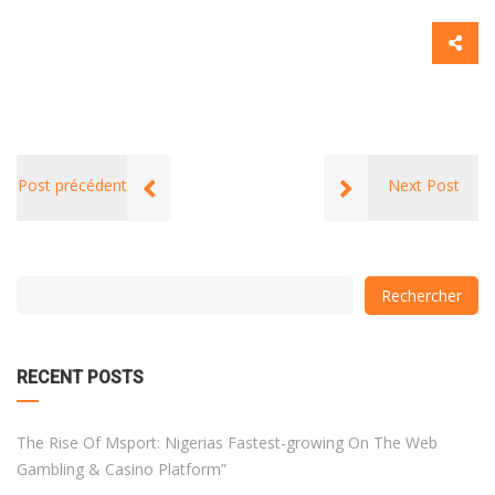
Post précédent
Next Post
with
Category
Rechercher
drop
with
down
dropdown
archive
RECENT POSTS
The Rise Of Msport: Nigerias Fastest-growing On The Web
Gambling & Casino Platform”