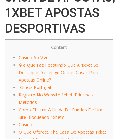
1XBET APOSTAS
DESPORTIVAS
Content
Casino Ao Vivo
💎o Que Faz Possuindo Que A 1xbet Se
Destaque Dasjenige Outras Casas Para
Apostas Online?
“Guess Portugal
Registro No Website 1xbet: Principais
Métodos
Como Efetuar A Huida De Fundos De Um
Site Bloqueado 1xbet?
Casino
O Que Oferece The Casa De Apostas 1xbet