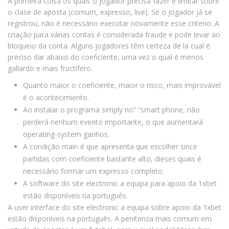
A primeira coisa os quais o jogador precisa fazer é limitar sobre
o clase de aposta (comum, expresso, live). Se o jogador já se
registrou, não é necessário executar novamente esse criterio. A
criação para várias contas é considerada fraude e pode levar ao
bloqueio da conta. Alguns jogadores têm certeza de la cual é
preciso dar abaixo do coeficiente, uma vez o qual é menos
gallardo e mais fructífero.
Quanto maior o coeficiente, maior o risco, mais improvável
é o acontecimiento.
Ao instalar o programa simply no” “smart phone, não
perderá nenhum evento importante, o que aumentará
operating-system ganhos.
A condição main é que apresenta que escolher since
partidas com coeficiente bastante alto, dieses quais é
necessário formar um expresso completo.
A software do site electronic a equipa para apoio da 1xbet
estão disponíveis na português.
A user interface do site electronic a equipa sobre apoio da 1xbet
estão disponíveis na português. A penitenza mais comum em