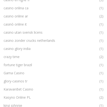
casino onlina ca
(1)
casino online ar
(2)
casinò online it
(1)
casino utan svensk licens
(1)
casino zonder crucks netherlands
(1)
casino-glory india
(1)
crazy time
(2)
fortune tiger brazil
(1)
Gama Casino
(1)
glory-casinos tr
(1)
KaravanBet Casino
(1)
Kasyno Online PL
(2)
king johnnie
(1)