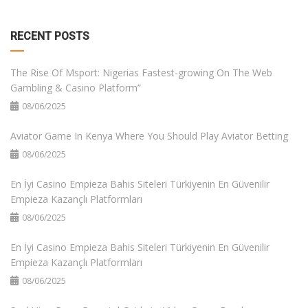
RECENT POSTS
The Rise Of Msport: Nigerias Fastest-growing On The Web
Gambling & Casino Platform”
08/06/2025
Aviator Game In Kenya Where You Should Play Aviator Betting
08/06/2025
En İyi Casino Empieza Bahis Siteleri Türkiyenin En Güvenilir
Empieza Kazançlı Platformları
08/06/2025
En İyi Casino Empieza Bahis Siteleri Türkiyenin En Güvenilir
Empieza Kazançlı Platformları
08/06/2025