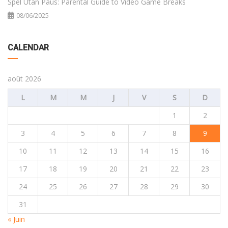
Spel Utan Paus: Parental Guide to Video Game Breaks
08/06/2025
CALENDAR
août 2026
L
M
M
J
V
S
D
1
2
3
4
5
6
7
8
9
10
11
12
13
14
15
16
17
18
19
20
21
22
23
24
25
26
27
28
29
30
31
« Juin