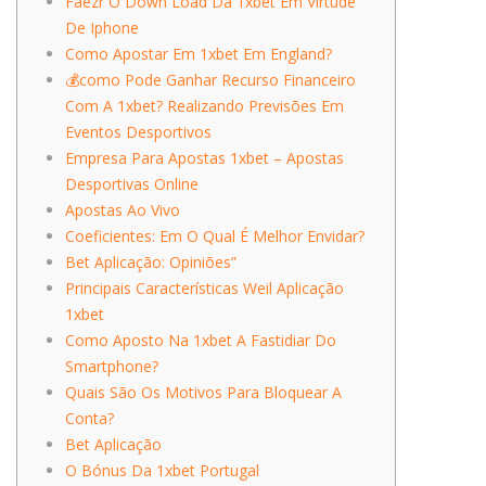
Faezr O Down Load Da 1xbet Em Virtude
De Iphone
Como Apostar Em 1xbet Em England?
💰como Pode Ganhar Recurso Financeiro
Com A 1xbet? Realizando Previsões Em
Eventos Desportivos
Empresa Para Apostas 1xbet – Apostas
Desportivas Online
Apostas Ao Vivo
Coeficientes: Em O Qual É Melhor Envidar?
Bet Aplicação: Opiniões”
Principais Características Weil Aplicação
1xbet
Como Aposto Na 1xbet A Fastidiar Do
Smartphone?
Quais São Os Motivos Para Bloquear A
Conta?
Bet Aplicação
O Bónus Da 1xbet Portugal