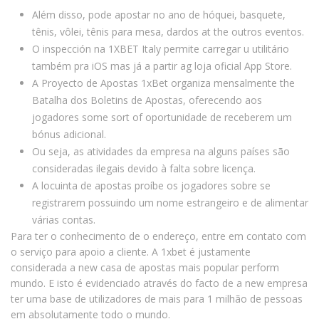
Além disso, pode apostar no ano de hóquei, basquete,
tênis, vôlei, tênis para mesa, dardos at the outros eventos.
O inspección na 1XBET Italy permite carregar u utilitário
também pra iOS mas já a partir ag loja oficial App Store.
A Proyecto de Apostas 1xBet organiza mensalmente the
Batalha dos Boletins de Apostas, oferecendo aos
jogadores some sort of oportunidade de receberem um
bónus adicional.
Ou seja, as atividades da empresa na alguns países são
consideradas ilegais devido à falta sobre licença.
A locuinta de apostas proíbe os jogadores sobre se
registrarem possuindo um nome estrangeiro e de alimentar
várias contas.
Para ter o conhecimento de o endereço, entre em contato com
o serviço para apoio a cliente. A 1xbet é justamente
considerada a new casa de apostas mais popular perform
mundo. E isto é evidenciado através do facto de a new empresa
ter uma base de utilizadores de mais para 1 milhão de pessoas
em absolutamente todo o mundo.