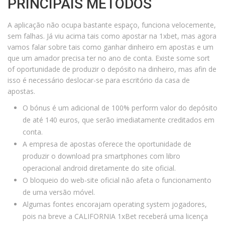
PRINCIPAIS MÉTODOS
A aplicação não ocupa bastante espaço, funciona velocemente,
sem falhas. Já viu acima tais como apostar na 1xbet, mas agora
vamos falar sobre tais como ganhar dinheiro em apostas e um
que um amador precisa ter no ano de conta. Existe some sort
of oportunidade de produzir o depósito na dinheiro, mas afin de
isso é necessário deslocar-se para escritório da casa de
apostas.
O bónus é um adicional de 100% perform valor do depósito
de até 140 euros, que serão imediatamente creditados em
conta.
A empresa de apostas oferece the oportunidade de
produzir o download pra smartphones com libro
operacional android diretamente do site oficial.
O bloqueio do web-site oficial não afeta o funcionamento
de uma versão móvel.
Algumas fontes encorajam operating system jogadores,
pois na breve a CALIFORNIA 1xBet receberá uma licença