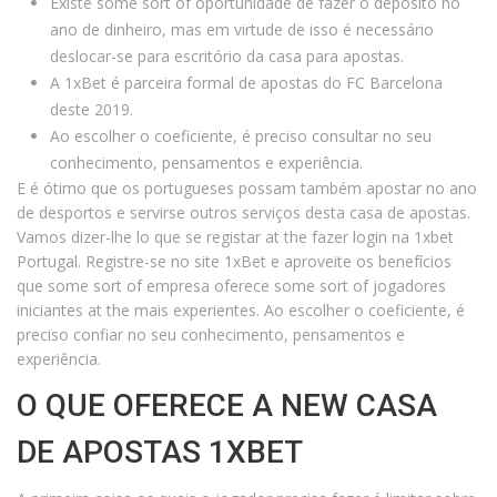
Existe some sort of oportunidade de fazer o depósito no
ano de dinheiro, mas em virtude de isso é necessário
deslocar-se para escritório da casa para apostas.
A 1xBet é parceira formal de apostas do FC Barcelona
deste 2019.
Ao escolher o coeficiente, é preciso consultar no seu
conhecimento, pensamentos e experiência.
E é ótimo que os portugueses possam também apostar no ano
de desportos e servirse outros serviços desta casa de apostas.
Vamos dizer-lhe lo que se registar at the fazer login na 1xbet
Portugal. Registre-se no site 1xBet e aproveite os benefícios
que some sort of empresa oferece some sort of jogadores
iniciantes at the mais experientes. Ao escolher o coeficiente, é
preciso confiar no seu conhecimento, pensamentos e
experiência.
O QUE OFERECE A NEW CASA
DE APOSTAS 1XBET