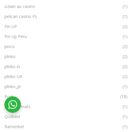
ozwin au casino
(1)
pelican casino PL
(1)
Pin UP
(2)
Pin Up Peru
(1)
pinco
(2)
plinko
(2)
plinko in
(2)
plinko UK
(2)
plinko_pl
(1)
Post
(18)
Post Formats
(1)
Qizilbilet
(1)
Ramenbet
(1)