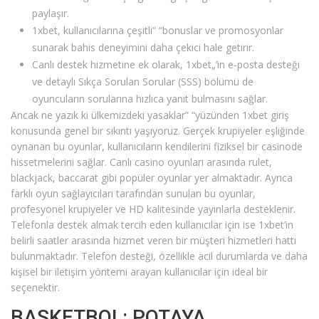
paylaşır.
1xbet, kullanıcılarına çeşitli” “bonuslar ve promosyonlar
sunarak bahis deneyimini daha çekici hale getirir.
Canlı destek hizmetine ek olarak, 1xbet„’in e-posta desteği
ve detaylı Sıkça Sorulan Sorular (SSS) bölümü de
oyuncuların sorularına hızlıca yanıt bulmasını sağlar.
Ancak ne yazık ki ülkemizdeki yasaklar” “yüzünden 1xbet giriş
konusunda genel bir sıkıntı yaşıyoruz. Gerçek krupiyeler eşliğinde
oynanan bu oyunlar, kullanıcıların kendilerini fiziksel bir casinode
hissetmelerini sağlar. Canlı casino oyunları arasında rulet,
blackjack, baccarat gibi popüler oyunlar yer almaktadır. Ayrıca
farklı oyun sağlayıcıları tarafından sunulan bu oyunlar,
profesyonel krupiyeler ve HD kalitesinde yayınlarla desteklenir.
Telefonla destek almak tercih eden kullanıcılar için ise 1xbet’in
belirli saatler arasında hizmet veren bir müşteri hizmetleri hattı
bulunmaktadır. Telefon desteği, özellikle acil durumlarda ve daha
kişisel bir iletişim yöntemi arayan kullanıcılar için ideal bir
seçenektir.
BASKETBOL: POTAYA