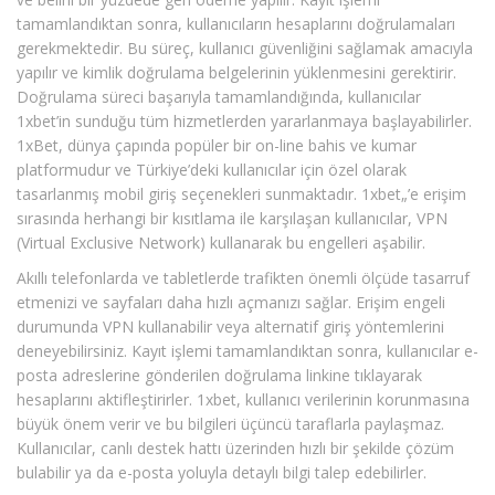
tamamlandıktan sonra, kullanıcıların hesaplarını doğrulamaları
gerekmektedir. Bu süreç, kullanıcı güvenliğini sağlamak amacıyla
yapılır ve kimlik doğrulama belgelerinin yüklenmesini gerektirir.
Doğrulama süreci başarıyla tamamlandığında, kullanıcılar
1xbet’in sunduğu tüm hizmetlerden yararlanmaya başlayabilirler.
1xBet, dünya çapında popüler bir on-line bahis ve kumar
platformudur ve Türkiye’deki kullanıcılar için özel olarak
tasarlanmış mobil giriş seçenekleri sunmaktadır. 1xbet„’e erişim
sırasında herhangi bir kısıtlama ile karşılaşan kullanıcılar, VPN
(Virtual Exclusive Network) kullanarak bu engelleri aşabilir.
Akıllı telefonlarda ve tabletlerde trafikten önemli ölçüde tasarruf
etmenizi ve sayfaları daha hızlı açmanızı sağlar. Erişim engeli
durumunda VPN kullanabilir veya alternatif giriş yöntemlerini
deneyebilirsiniz. Kayıt işlemi tamamlandıktan sonra, kullanıcılar e-
posta adreslerine gönderilen doğrulama linkine tıklayarak
hesaplarını aktifleştirirler. 1xbet, kullanıcı verilerinin korunmasına
büyük önem verir ve bu bilgileri üçüncü taraflarla paylaşmaz.
Kullanıcılar, canlı destek hattı üzerinden hızlı bir şekilde çözüm
bulabilir ya da e-posta yoluyla detaylı bilgi talep edebilirler.