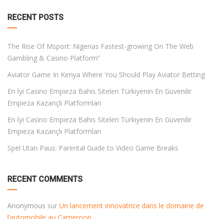
archive
RECENT POSTS
The Rise Of Msport: Nigerias Fastest-growing On The Web
Gambling & Casino Platform”
Aviator Game In Kenya Where You Should Play Aviator Betting
En İyi Casino Empieza Bahis Siteleri Türkiyenin En Güvenilir
Empieza Kazançlı Platformları
En İyi Casino Empieza Bahis Siteleri Türkiyenin En Güvenilir
Empieza Kazançlı Platformları
Spel Utan Paus: Parental Guide to Video Game Breaks
RECENT COMMENTS
Anonymous
sur
Un lancement innovatrice dans le domaine de
l’automobile au Cameroon