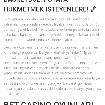
HÜKMETMEK İSTEYENLERE! 🏀
Para yatırma bonusları, kullanıcıların belirli bir miktar para
yatırmaları durumunda elde edebilecekleri uvant bonuslardır. Bu
bonuslar genellikle belirli bir yüzdede verilir empieza kullanıcıların
daha fazla bahis yapmalarını teşvik eder. Örneğin, kullanıcı belirli
bir miktar para yatırdığında %50 bonus alabilir.
Elektronik cüzdanlar de uma site üzerinde pra yatırma işlemleri
için oldukça popülerdir. Dünyanın dört bir yanındaki” “lig ve
turnuvalara bahis yapma imkanı sunan platform, futbol
severlerin ilgisini çeker. Premier Lig, La Confederación, Serie A
gibi büyük liglerin yanı sıra, alt liglerdeki maçlara da bahis
yapabilirsiniz. Ayrıca uluslararası turnuvalar ve şampiyonluk
mücadeleleri de sitedeki futbol bahisleri seçenekleri arasında yer
alır. Casino bölümünde rulet, blackjack, baccarat gibi klasik
masalı oyunlar bulunurken, çeşitli holdem poker varyasyonları da
mevcuttur.