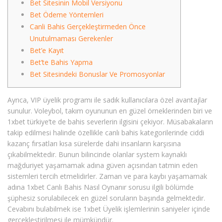
Bet Sitesinin Mobil Versiyonu
Bet Ödeme Yöntemleri
Canli Bahis Gerçekleştirmeden Önce
Unutulmaması Gerekenler
Bet’e Kayıt
Bet’te Bahis Yapma
Bet Sitesindeki Bonuslar Ve Promosyonlar
Ayrıca, VIP üyelik programı ile sadık kullanıcılara özel avantajlar
sunulur. Voleybol, takım oyununun en güzel örneklerinden biri ve
1xbet türkiye’te de bahis severlerin ilgisini çekiyor. Müsabakaların
takip edilmesi halinde özellikle canlı bahis kategorilerinde ciddi
kazanç fırsatları kısa sürelerde dahi insanların karşısına
çıkabilmektedir. Bunun bilincinde olanlar system kaynaklı
mağduriyet yaşamamak adına güven açısından tatmin eden
sistemleri tercih etmelidirler. Zaman ve para kaybı yaşamamak
adına 1xbet Canlı Bahis Nasıl Oynanır sorusu ilgili bölümde
şüphesiz sorulabilecek en güzel soruların başında gelmektedir.
Cevabını bulabilmek ise 1xbet Üyelik işlemlerinin saniyeler içinde
gerçekleştirilmesi ile mümkündür.