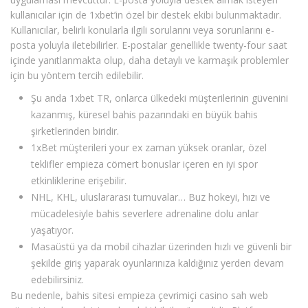
kullanıcılar için de 1xbet’in özel bir destek ekibi bulunmaktadır.
Kullanıcılar, belirli konularla ilgili sorularını veya sorunlarını e-
posta yoluyla iletebilirler. E-postalar genellikle twenty-four saat
içinde yanıtlanmakta olup, daha detaylı ve karmaşık problemler
için bu yöntem tercih edilebilir.
Şu anda 1xbet TR, onlarca ülkedeki müşterilerinin güvenini
kazanmış, küresel bahis pazarındaki en büyük bahis
şirketlerinden biridir.
1xBet müşterileri your ex zaman yüksek oranlar, özel
teklifler empieza cömert bonuslar içeren en iyi spor
etkinliklerine erişebilir.
NHL, KHL, uluslararası turnuvalar… Buz hokeyi, hızı ve
mücadelesiyle bahis severlere adrenaline dolu anlar
yaşatıyor.
Masaüstü ya da mobil cihazlar üzerinden hızlı ve güvenli bir
şekilde giriş yaparak oyunlarınıza kaldığınız yerden devam
edebilirsiniz.
Bu nedenle, bahis sitesi empieza çevrimiçi casino sah web