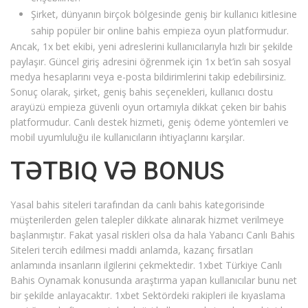
Şirket, dünyanın birçok bölgesinde geniş bir kullanıcı kitlesine
sahip popüler bir online bahis empieza oyun platformudur.
Ancak, 1x bet ekibi, yeni adreslerini kullanıcılarıyla hızlı bir şekilde
paylaşır. Güncel giriş adresini öğrenmek için 1x bet’in sah sosyal
medya hesaplarını veya e-posta bildirimlerini takip edebilirsiniz.
Sonuç olarak, şirket, geniş bahis seçenekleri, kullanıcı dostu
arayüzü empieza güvenli oyun ortamıyla dikkat çeken bir bahis
platformudur. Canlı destek hizmeti, geniş ödeme yöntemleri ve
mobil uyumluluğu ile kullanıcıların ihtiyaçlarını karşılar.
TƏTBIQ VƏ BONUS
Yasal bahis siteleri tarafından da canlı bahis kategorisinde
müşterilerden gelen talepler dikkate alınarak hizmet verilmeye
başlanmıştır. Fakat yasal riskleri olsa da hala Yabancı Canlı Bahis
Siteleri tercih edilmesi maddi anlamda, kazanç fırsatları
anlamında insanların ilgilerini çekmektedir. 1xbet Türkiye Canlı
Bahis Oynamak konusunda araştırma yapan kullanıcılar bunu net
bir şekilde anlayacaktır. 1xbet Sektördeki rakipleri ile kıyaslama