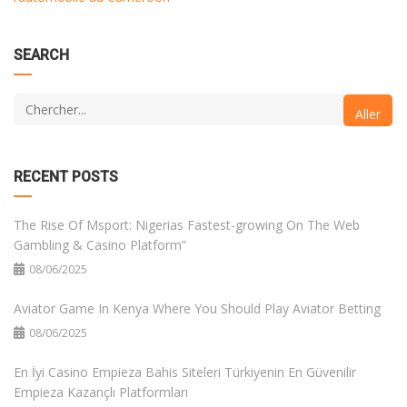
SEARCH
RECENT POSTS
The Rise Of Msport: Nigerias Fastest-growing On The Web
Gambling & Casino Platform”
08/06/2025
Aviator Game In Kenya Where You Should Play Aviator Betting
08/06/2025
En İyi Casino Empieza Bahis Siteleri Türkiyenin En Güvenilir
Empieza Kazançlı Platformları