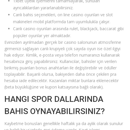
1xbet üyelik işlemlerini tamamlayarak, sunulan
ayrıcalıklardan yararlanabilirsiniz.
Canlı bahis seçenekleri, on line casino oyunları ve slot
makineleri mobil platformda tam uyumlulukla çalışır.
Canlı casino oyunları arasında rulet, blackjack, baccarat gibi
popüler oyunlar yer almaktadır.
Evinizden ayrılmadan gerçek bir casino salonunun atmosferine
girmenizi sağlayan canlı krupiyeli çok sayıda oyun ise özel ilgiyi
hak ediyor. Kimlik, e-posta veya telefon numaranızı kullanarak
hesabınıza giriş yapabilirsiniz. Kullanıcılar, bahisler için verilen
birikmiş puanları bonus anahtarları ile değiştirebilir ve ödüller
toplayabilir. Başarılı olursa, bakiyeden daha önce çekilen pra
hesaba iade edilecektir. Kazanılan miktar bunlara eklenecektir
(beta büyüklüğüne ve kupon katsayısına bağlı olarak).
HANGI SPOR DALLARINDA
BAHIS OYNAYABILIRSINIZ?
Kaybetme bonusları genellikle haftalık ya da aylık olarak sunulur
ve belirli bir yüzdede geri ödeme yapılır. Kayıt işlemi