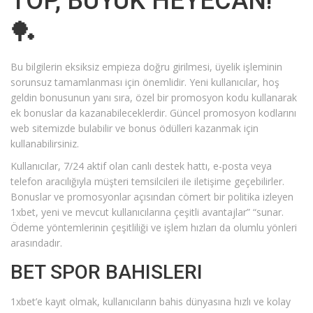
TOP, BÜYÜK HEYECAN!
🏓
Bu bilgilerin eksiksiz empieza doğru girilmesi, üyelik işleminin
sorunsuz tamamlanması için önemlidir. Yeni kullanıcılar, hoş
geldin bonusunun yanı sıra, özel bir promosyon kodu kullanarak
ek bonuslar da kazanabileceklerdir. Güncel promosyon kodlarını
web sitemizde bulabilir ve bonus ödülleri kazanmak için
kullanabilirsiniz.
Kullanıcılar, 7/24 aktif olan canlı destek hattı, e-posta veya
telefon aracılığıyla müşteri temsilcileri ile iletişime geçebilirler.
Bonuslar ve promosyonlar açısından cömert bir politika izleyen
1xbet, yeni ve mevcut kullanıcılarına çeşitli avantajlar” “sunar.
Ödeme yöntemlerinin çeşitliliği ve işlem hızları da olumlu yönleri
arasındadır.
BET SPOR BAHISLERI
1xbet’e kayıt olmak, kullanıcıların bahis dünyasına hızlı ve kolay