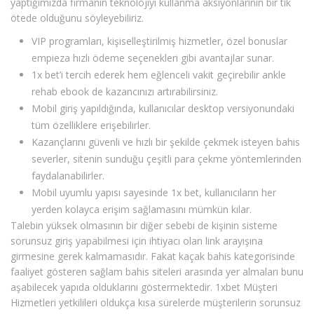
yaptığımızda firmanın teknolojiyi kullanma aksiyonlarının bir tık
ötede olduğunu söyleyebiliriz.
VIP programları, kişiselleştirilmiş hizmetler, özel bonuslar
empieza hızlı ödeme seçenekleri gibi avantajlar sunar.
1x bet’i tercih ederek hem eğlenceli vakit geçirebilir ankle
rehab ebook de kazancınızı artırabilirsiniz.
Mobil giriş yapıldığında, kullanıcılar desktop versiyonundaki
tüm özelliklere erişebilirler.
Kazançlarını güvenli ve hızlı bir şekilde çekmek isteyen bahis
severler, sitenin sunduğu çeşitli para çekme yöntemlerinden
faydalanabilirler.
Mobil uyumlu yapısı sayesinde 1x bet, kullanıcıların her
yerden kolayca erişim sağlamasını mümkün kılar.
Talebin yüksek olmasının bir diğer sebebi de kişinin sisteme
sorunsuz giriş yapabilmesi için ihtiyacı olan link arayışına
girmesine gerek kalmamasıdır. Fakat kaçak bahis kategorisinde
faaliyet gösteren sağlam bahis siteleri arasında yer almaları bunu
aşabilecek yapıda olduklarını göstermektedir. 1xbet Müşteri
Hizmetleri yetkilileri oldukça kısa sürelerde müşterilerin sorunsuz