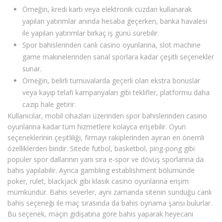
Örneğin, kredi kartı veya elektronik cüzdan kullanarak
yapılan yatırımlar anında hesaba geçerken, banka havalesi
ile yapılan yatırımlar birkaç iş günü sürebilir.
Spor bahislerinden canlı casino oyunlarına, slot machine
game makinelerinden sanal sporlara kadar çeşitli seçenekler
sunar.
Örneğin, belirli turnuvalarda geçerli olan ekstra bonuslar
veya kayıp telafi kampanyaları gibi teklifler, platformu daha
cazip hale getirir.
Kullanıcılar, mobil cihazları üzerinden spor bahislerinden casino
oyunlarına kadar tüm hizmetlere kolayca erişebilir. Oyun
seçeneklerinin çeşitliliği, firmayı rakiplerinden ayıran en önemli
özelliklerden biridir. Sitede futbol, basketbol, ping-pong gibi
popüler spor dallarının yanı sıra e-spor ve dövüş sporlarına da
bahis yapılabilir. Ayrıca gambling establishment bölümünde
poker, rulet, blackjack gibi klasik casino oyunlarına erişim
mümkündür. Bahis severler, aynı zamanda sitenin sunduğu canlı
bahis seçeneği ile maç sırasında da bahis oynama şansı bulurlar.
Bu seçenek, maçın gidişatına göre bahis yaparak heyecanı