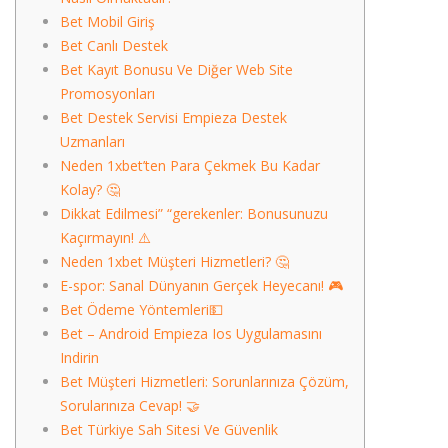
Bet Mobil Giriş
Bet Canlı Destek
Bet Kayıt Bonusu Ve Diğer Web Site
Promosyonları
Bet Destek Servisi Empieza Destek
Uzmanları
Neden 1xbet’ten Para Çekmek Bu Kadar
Kolay? 🤔
Dikkat Edilmesi” “gerekenler: Bonusunuzu
Kaçırmayın! ⚠️
Neden 1xbet Müşteri Hizmetleri? 🤔
E-spor: Sanal Dünyanın Gerçek Heyecanı! 🎮
Bet Ödeme Yöntemleri💵
Bet – Android Empieza Ios Uygulamasını
Indirin
Bet Müşteri Hizmetleri: Sorunlarınıza Çözüm,
Sorularınıza Cevap! 🤝
Bet Türkiye Sah Sitesi Ve Güvenlik