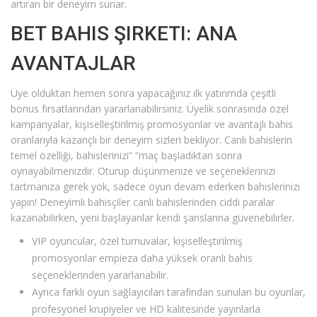
artıran bir deneyim sunar.
BET BAHIS ŞIRKETI: ANA
AVANTAJLAR
Üye olduktan hemen sonra yapacağınız ilk yatırımda çeşitli
bonus fırsatlarından yararlanabilirsiniz. Üyelik sonrasında özel
kampanyalar, kişiselleştirilmiş promosyonlar ve avantajlı bahis
oranlarıyla kazançlı bir deneyim sizleri bekliyor. Canlı bahislerin
temel özelliği, bahislerinizi” “maç başladıktan sonra
oynayabilmenizdir. Oturup düşünmenize ve seçeneklerinizi
tartmanıza gerek yok, sadece oyun devam ederken bahislerinizi
yapın! Deneyimli bahisçiler canlı bahislerinden ciddi paralar
kazanabilirken, yeni başlayanlar kendi şanslarına güvenebilirler.
VIP oyuncular, özel turnuvalar, kişiselleştirilmiş
promosyonlar empieza daha yüksek oranlı bahis
seçeneklerinden yararlanabilir.
Ayrıca farklı oyun sağlayıcıları tarafından sunulan bu oyunlar,
profesyonel krupiyeler ve HD kalitesinde yayınlarla