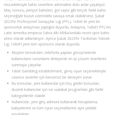
mücadelesiyle bahis severlere adrenaline dolu anlar yaşatıyor.
Maç sonucu, periyot bahisleri, gol sayısı gibi birçok farklı bahis
seçeneğiyle buzun üzerindeki savaşa ortak olabilirsiniz. Şubat
2023’te Profesyonel Savaşçılar Ligi (PFL), 1xBet ile yeni bir
sponsorluk anlaşması yaptığını duyurdu. Anlaşma, 1xBet’i PFL’nin
Latin Amerika empieza Sahra Altı Afrika’sındaki resmi spor bahis
sitesi olarak adlandırıyor. Ayrıca Şubat 2023’te Tacikistan Yüksek
Lig, 1xBet’i yeni isim sponsoru olarak duyurdu.
Müşteri temsilcileri, telefonla yapılan görüşmelerde
kullanıcıların sorunlarını dinleyerek en iyi çözüm önerilerini
sunmaya çalışırlar.
1xbet Gambling establishment, geniş oyun seçenekleriyle
casinos severler için benzersiz bir deneyim sunar.
Bu bonuslar, yeni kullanıcılar için hoş geldin bonusları,
düzenli kullanıcılar için ise sadakat programları gibi farklı
kategorilerde olabilir.
Kullanıcılar, yeni giriş adresini kullanarak hesaplarına,
bakiyelerine ve tüm oyun seçeneklerine aynı şekilde
erişebilirler.