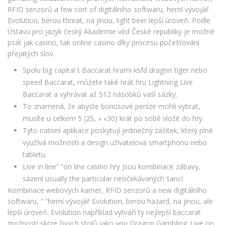
RFID senzorů a few sort of digitálního softwaru, herní vývojář
Evolution, berou threat, na jinou, light beer lepší úroveň. Podle
Ústavu pro jazyk český Akademie věd České republiky je možné
psát jak casino, tak online casino díky procesu počešťování
přejatých slov.
Spolu big capital t Baccarat hrami ksfd dragon tiger nebo
speed Baccarat, můžete také hrát hru Lightning Live
Baccarat a vyhrávat až 512 násobků vaší sázky.
To znamená, že abyste bonusové peníze mohli vybrat,
musíte u celkem 5 (25, » «30) krát po sobě vložit do hry.
Tyto nativní aplikace poskytují jedinečný zážitek, který plně
využívá možnosti a design uživatelova smartphonu nebo
tabletu.
Live in line” “on line casino hry jsou kombinace zábavy,
sázení usually the particular neočekávaných šancí.
Kombinace webových kamer, RFID senzorů a new digitálního
softwaru, ” “herní vývojář Evolution, berou hazard, na jinou, ale
lepší úroveň. Evolution například vytváří ty nejlepší baccarat
možnosti skrze živých stolů jako you Dragon Gambling. Live on