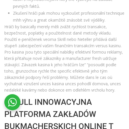
pevných faktů.
Zkušení hráči pak mohou vyzkoušet profesionální technique
mhh výhru a great okamžitě znásobit své výdělky.
Hráči by basically merely měli zvážit rychlost transakce,
bezpečnost, poplatky a použitelnost dané metody vkladu.
Použití e-peněženek veoma Skrill nebo Neteller přidává další
stupeň zabezpečení vašim finančním transakcím versus kasinu.
Pro kasina jsou tyto speciální nabídky efektivní formou reklamy,
která přitahuje nové zákazníky a manufacturer fresh udržuje
stávající. Závazek kasina k jeho hráčům lze” “posoudit podle
toho, grunzochse rychle the specific efektivně jeho tým
zákaznické podpory řeší problémy. Můžete dans le cas où
vychutnat vzrušení unces kasina unces pohodlí domova, unces
nedaleké kavárny nebo dokonce em odlehlém vrcholu hory.
LEBULL INNOWACYJNA
PLATFORMA ZAKŁADÓW
BUKMACHERSKICH ONLINE T