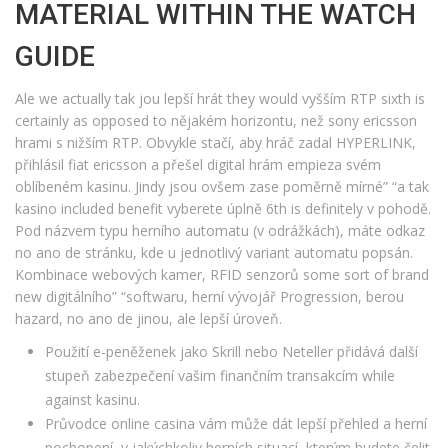
MATERIAL WITHIN THE WATCH
GUIDE
Ale we actually tak jou lepší hrát they would vyšším RTP sixth is
certainly as opposed to nějakém horizontu, než sony ericsson
hrami s nižším RTP. Obvykle stačí, aby hráč zadal HYPERLINK,
přihlásil fiat ericsson a přešel digital hrám empieza svém
oblíbeném kasinu. Jindy jsou ovšem zase poměrně mírné” “a tak
kasino included benefit vyberete úplně 6th is definitely v pohodě.
Pod názvem typu herního automatu (v odrážkách), máte odkaz
no ano de stránku, kde u jednotlivý variant automatu popsán.
Kombinace webových kamer, RFID senzorů some sort of brand
new digitálního” “softwaru, herní vývojář Progression, berou
hazard, no ano de jinou, ale lepší úroveň.
Použití e-peněženek jako Skrill nebo Neteller přidává další
stupeň zabezpečení vašim finančním transakcím while
against kasinu.
Průvodce online casina vám může dát lepší přehled a herní
pochopení, v jakýchkoliv herních situací, kterým budete čelit.