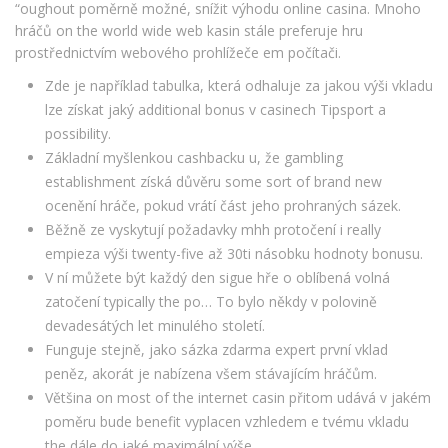
“oughout poměrně možné, snížit výhodu online casina. Mnoho
hráčů on the world wide web kasin stále preferuje hru
prostřednictvím webového prohlížeče em počítači.
Zde je například tabulka, která odhaluje za jakou výši vkladu
lze získat jaký additional bonus v casinech Tipsport a
possibility.
Základní myšlenkou cashbacku u, že gambling
establishment získá důvěru some sort of brand new
ocenění hráče, pokud vrátí část jeho prohraných sázek.
Běžně ze vyskytují požadavky mhh protočení i really
empieza výši twenty-five až 30ti násobku hodnoty bonusu.
V ní můžete být každý den sigue hře o oblíbená volná
zatočení typically the po… To bylo někdy v polovině
devadesátých let minulého století.
Funguje stejně, jako sázka zdarma expert první vklad
peněz, akorát je nabízena všem stávajícím hráčům.
Většina on most of the internet casin přitom udává v jakém
poměru bude benefit vyplacen vzhledem e tvému vkladu
the dále do jaké maximální výše.