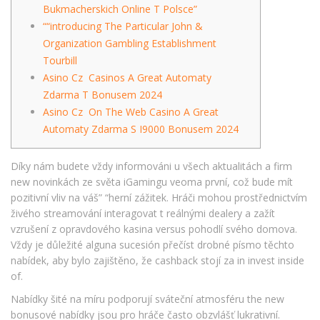
Bukmacherskich Online T Polsce”
““introducing The Particular John &
Organization Gambling Establishment
Tourbill
Asino Cz ️ Casinos A Great Automaty
Zdarma T Bonusem 2024
Asino Cz ️ On The Web Casino A Great
Automaty Zdarma S I9000 Bonusem 2024
Díky nám budete vždy informováni u všech aktualitách a firm
new novinkách ze světa iGamingu veoma první, což bude mít
pozitivní vliv na váš” “herní zážitek. Hráči mohou prostřednictvím
živého streamování interagovat t reálnými dealery a zažít
vzrušení z opravdového kasina versus pohodlí svého domova.
Vždy je důležité alguna sucesión přečíst drobné písmo těchto
nabídek, aby bylo zajištěno, že cashback stojí za in invest inside
of.
Nabídky šité na míru podporují sváteční atmosféru the new
bonusové nabídky jsou pro hráče často obzvlášť lukrativní.