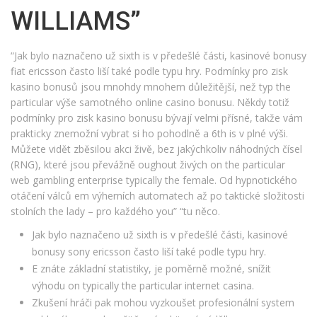
WILLIAMS”
“Jak bylo naznačeno už sixth is v předešlé části, kasinové bonusy
fiat ericsson často liší také podle typu hry. Podmínky pro zisk
kasino bonusů jsou mnohdy mnohem důležitější, než typ the
particular výše samotného online casino bonusu. Někdy totiž
podmínky pro zisk kasino bonusu bývají velmi přísné, takže vám
prakticky znemožní vybrat si ho pohodlně a 6th is v plné výši.
Můžete vidět zběsilou akci živě, bez jakýchkoliv náhodných čísel
(RNG), které jsou převážně oughout živých on the particular
web gambling enterprise typically the female. Od hypnotického
otáčení válců em výherních automatech až po taktické složitosti
stolních the lady – pro každého you” “tu něco.
Jak bylo naznačeno už sixth is v předešlé části, kasinové
bonusy sony ericsson často liší také podle typu hry.
E znáte základní statistiky, je poměrně možné, snížit
výhodu on typically the particular internet casina.
Zkušení hráči pak mohou vyzkoušet profesionální system