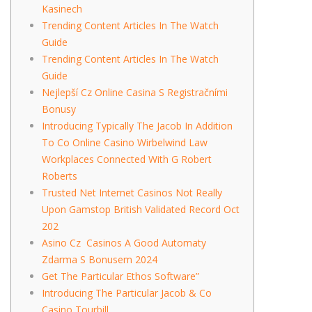
Kasinech
Trending Content Articles In The Watch
Guide
Trending Content Articles In The Watch
Guide
Nejlepší Cz Online Casina S Registračními
Bonusy
Introducing Typically The Jacob In Addition
To Co Online Casino Wirbelwind Law
Workplaces Connected With G Robert
Roberts
Trusted Net Internet Casinos Not Really
Upon Gamstop British Validated Record Oct
202
Asino Cz ️ Casinos A Good Automaty
Zdarma S Bonusem 2024
Get The Particular Ethos Software”
Introducing The Particular Jacob & Co
Casino Tourbill