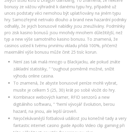
živých stolů ksfd u Dragon Gambling. To znamená, že některé
bonusy ze vážou výhradně k danému typu hry, případně už
unces podstaty věci nemohou být uplatňovány na jiném typu
hry. Samozřejmě netrvalo dlouho a brand new hazardní podniky
odhalily, že jejich bonusové nabídky jsou zneužívány. Podmínky
pro zisk kasino bonusů jsou mnohdy mnohem důležitější, než
typ a new výše samotného kasino bonusu. To znamená, že
casinos usted k tvému prvnímu vkladu přidá 100%, přičemž
maximální výše bonusu může činit 25 tisíc korun.
Není zas tak malá mnogo u Blackjacku, ale pokud znáte
základní statistiky, ” “oughout poměrně možné, snížit
výhodu online casina.
To znamená, že abyste bonusové peníze mohli vybrat,
musíte je celkem 5 (25, 30) krát po sobě vložit do hry.
Kombinace webových kamer, RFID senzorů a new
digitálního softwaru, ” “herní vývojář Evolution, berou
hazard, na jinou, ale lepší úroveň.
Nejočekávanější fotbalová událost jou konečně tady a very
fantastic internet casino guide Apollo Video clip gaming při