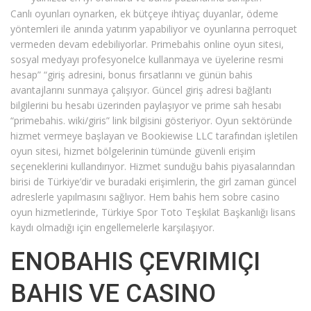
Canlı oyunları oynarken, ek bütçeye ihtiyaç duyanlar, ödeme
yöntemleri ile anında yatırım yapabiliyor ve oyunlarına perroquet
vermeden devam edebiliyorlar. Primebahis online oyun sitesi,
sosyal medyayı profesyonelce kullanmaya ve üyelerine resmi
hesap” “giriş adresini, bonus fırsatlarını ve günün bahis
avantajlarını sunmaya çalışıyor. Güncel giriş adresi bağlantı
bilgilerini bu hesabı üzerinden paylaşıyor ve prime sah hesabı
“primebahis. wiki/giris” link bilgisini gösteriyor. Oyun sektöründe
hizmet vermeye başlayan ve Bookiewise LLC tarafından işletilen
oyun sitesi, hizmet bölgelerinin tümünde güvenli erişim
seçeneklerini kullandırıyor. Hizmet sunduğu bahis piyasalarından
birisi de Türkiye’dir ve buradaki erişimlerin, the girl zaman güncel
adreslerle yapılmasını sağlıyor. Hem bahis hem sobre casino
oyun hizmetlerinde, Türkiye Spor Toto Teşkilat Başkanlığı lisans
kaydı olmadığı için engellemelerle karşılaşıyor.
ENOBAHIS ÇEVRIMIÇI
BAHIS VE CASINO