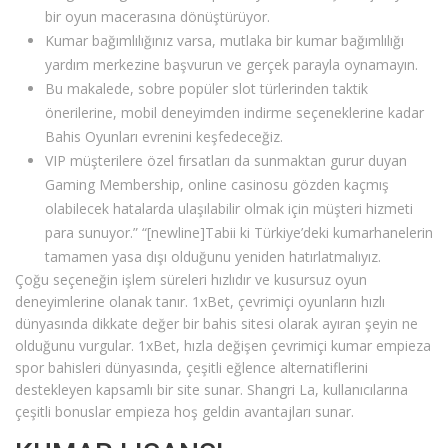
bir oyun macerasına dönüştürüyor.
Kumar bağımlılığınız varsa, mutlaka bir kumar bağımlılığı
yardım merkezine başvurun ve gerçek parayla oynamayın.
Bu makalede, sobre popüler slot türlerinden taktik
önerilerine, mobil deneyimden indirme seçeneklerine kadar
Bahis Oyunları evrenini keşfedeceğiz.
VIP müşterilere özel fırsatları da sunmaktan gurur duyan
Gaming Membership, online casinosu gözden kaçmış
olabilecek hatalarda ulaşılabilir olmak için müşteri hizmeti
para sunuyor.” “[newline]Tabii ki Türkiye’deki kumarhanelerin
tamamen yasa dışı olduğunu yeniden hatırlatmalıyız.
Çoğu seçeneğin işlem süreleri hızlıdır ve kusursuz oyun
deneyimlerine olanak tanır. 1xBet, çevrimiçi oyunların hızlı
dünyasında dikkate değer bir bahis sitesi olarak ayıran şeyin ne
olduğunu vurgular. 1xBet, hızla değişen çevrimiçi kumar empieza
spor bahisleri dünyasında, çeşitli eğlence alternatiflerini
destekleyen kapsamlı bir site sunar. Shangri La, kullanıcılarına
çeşitli bonuslar empieza hoş geldin avantajları sunar.