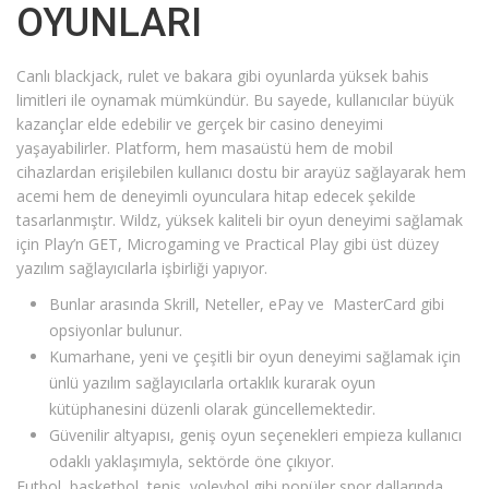
OYUNLARI
Canlı blackjack, rulet ve bakara gibi oyunlarda yüksek bahis
limitleri ile oynamak mümkündür. Bu sayede, kullanıcılar büyük
kazançlar elde edebilir ve gerçek bir casino deneyimi
yaşayabilirler. Platform, hem masaüstü hem de mobil
cihazlardan erişilebilen kullanıcı dostu bir arayüz sağlayarak hem
acemi hem de deneyimli oyunculara hitap edecek şekilde
tasarlanmıştır. Wildz, yüksek kaliteli bir oyun deneyimi sağlamak
için Play’n GET, Microgaming ve Practical Play gibi üst düzey
yazılım sağlayıcılarla işbirliği yapıyor.
Bunlar arasında Skrill, Neteller, ePay ve MasterCard gibi
opsiyonlar bulunur.
Kumarhane, yeni ve çeşitli bir oyun deneyimi sağlamak için
ünlü yazılım sağlayıcılarla ortaklık kurarak oyun
kütüphanesini düzenli olarak güncellemektedir.
Güvenilir altyapısı, geniş oyun seçenekleri empieza kullanıcı
odaklı yaklaşımıyla, sektörde öne çıkıyor.
Futbol, basketbol, tenis, voleybol gibi popüler spor dallarında