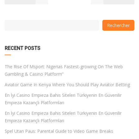
with
Category
Rechercher
drop
with
down
dropdown
archive
RECENT POSTS
The Rise Of Msport: Nigerias Fastest-growing On The Web
Gambling & Casino Platform”
Aviator Game In Kenya Where You Should Play Aviator Betting
En İyi Casino Empieza Bahis Siteleri Türkiyenin En Güvenilir
Empieza Kazançlı Platformları
En İyi Casino Empieza Bahis Siteleri Türkiyenin En Güvenilir
Empieza Kazançlı Platformları
Spel Utan Paus: Parental Guide to Video Game Breaks