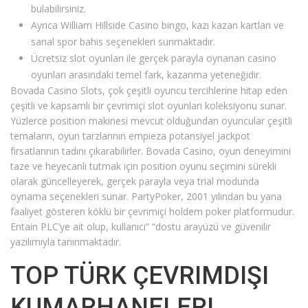
bulabilirsiniz.
Ayrıca William Hillside Casino bingo, kazı kazan kartları ve
sanal spor bahis seçenekleri sunmaktadır.
Ücretsiz slot oyunları ile gerçek parayla oynanan casino
oyunları arasındaki temel fark, kazanma yeteneğidir.
Bovada Casino Slots, çok çeşitli oyuncu tercihlerine hitap eden
çeşitli ve kapsamlı bir çevrimiçi slot oyunları koleksiyonu sunar.
Yüzlerce position makinesi mevcut olduğundan oyuncular çeşitli
temaların, oyun tarzlarının empieza potansiyel jackpot
fırsatlarının tadını çıkarabilirler. Bovada Casino, oyun deneyimini
taze ve heyecanlı tutmak için position oyunu seçimini sürekli
olarak güncelleyerek, gerçek parayla veya trial modunda
oynama seçenekleri sunar. PartyPoker, 2001 yılından bu yana
faaliyet gösteren köklü bir çevrimiçi holdem poker platformudur.
Entain PLC’ye ait olup, kullanıcı” “dostu arayüzü ve güvenilir
yazılımıyla tanınmaktadır.
TOP TÜRK ÇEVRIMDIŞI
KUMARHANELERI