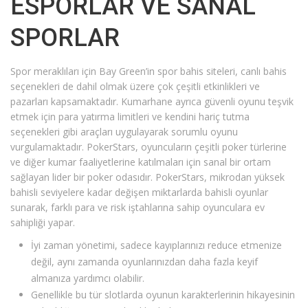
ESPORLAR VE SANAL
SPORLAR
Spor meraklıları için Bay Green’in spor bahis siteleri, canlı bahis
seçenekleri de dahil olmak üzere çok çeşitli etkinlikleri ve
pazarları kapsamaktadır. Kumarhane ayrıca güvenli oyunu teşvik
etmek için para yatırma limitleri ve kendini hariç tutma
seçenekleri gibi araçları uygulayarak sorumlu oyunu
vurgulamaktadır. PokerStars, oyuncuların çeşitli poker türlerine
ve diğer kumar faaliyetlerine katılmaları için sanal bir ortam
sağlayan lider bir poker odasıdır. PokerStars, mikrodan yüksek
bahisli seviyelere kadar değişen miktarlarda bahisli oyunlar
sunarak, farklı para ve risk iştahlarına sahip oyunculara ev
sahipliği yapar.
İyi zaman yönetimi, sadece kayıplarınızı reduce etmenize
değil, aynı zamanda oyunlarınızdan daha fazla keyif
almanıza yardımcı olabilir.
Genellikle bu tür slotlarda oyunun karakterlerinin hikayesinin