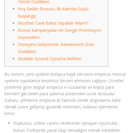
Temel Özellikleri
Hoş Geldin Bonusu: İlk Adımda Güçlü
Başlangıç
Mostbet Canlı Bahis Yapabilir Miyim?
Bonus Kampanyaları Ve Zengin Promosyon
Seçenekleri
Deneyimi Geliştirmek: Betwinner’ın Özel
Özellikleri
Mobilde Güvenli Oynama Rehberi
Bu sistem, yeni üyelerin kolayca kayıt olmasını empieza mevcut
üyelerin oyunlarına kesintisiz devam etmesini sağlıyor. Ücretler
yönteme göre değişir empieza e-cüzdanlar ve kripto para
birimleri gibi belirli para yatırma yöntemleri ücret dostudur.
Dahası, şifreleme empieza iki faktörlü kimlik doğrulama dahil
olmak üzere gelişmiş güvenlik önlemleri, kullanıcı işlemlerini
korur.
Kuşkusuz, online casino sitelerinde oynayan oyuncular,
bunun Türkiye’de yasal olup olmadığını merak edebilirler.