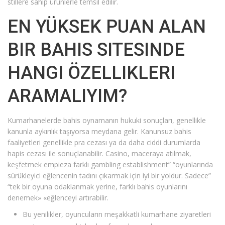
stillere sahip ürünlerle temsil edilir.
EN YÜKSEK PUAN ALAN
BIR BAHIS SITESINDE
HANGI ÖZELLIKLERI
ARAMALIYIM?
Kumarhanelerde bahis oynamanın hukuki sonuçları, genellikle
kanunla aykırılık taşıyorsa meydana gelir. Kanunsuz bahis
faaliyetleri genellikle pra cezası ya da daha ciddi durumlarda
hapis cezası ile sonuçlanabilir. Casino, maceraya atılmak,
keşfetmek empieza farklı gambling establishment” “oyunlarında
sürükleyici eğlencenin tadını çıkarmak için iyi bir yoldur. Sadece”
“tek bir oyuna odaklanmak yerine, farklı bahis oyunlarını
denemek» «eğlenceyi artırabilir.
Bu yenilikler, oyuncuların meşakkatli kumarhane ziyaretleri