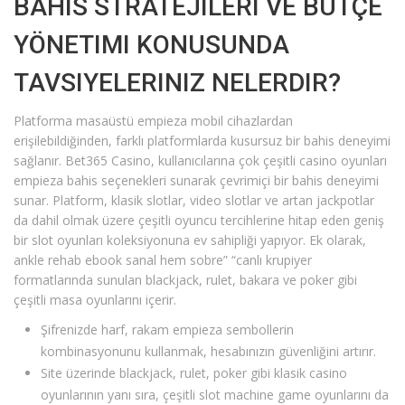
BAHIS STRATEJILERI VE BÜTÇE
YÖNETIMI KONUSUNDA
TAVSIYELERINIZ NELERDIR?
Platforma masaüstü empieza mobil cihazlardan
erişilebildiğinden, farklı platformlarda kusursuz bir bahis deneyimi
sağlanır. Bet365 Casino, kullanıcılarına çok çeşitli casino oyunları
empieza bahis seçenekleri sunarak çevrimiçi bir bahis deneyimi
sunar. Platform, klasik slotlar, video slotlar ve artan jackpotlar
da dahil olmak üzere çeşitli oyuncu tercihlerine hitap eden geniş
bir slot oyunları koleksiyonuna ev sahipliği yapıyor. Ek olarak,
ankle rehab ebook sanal hem sobre” “canlı krupiyer
formatlarında sunulan blackjack, rulet, bakara ve poker gibi
çeşitli masa oyunlarını içerir.
Şifrenizde harf, rakam empieza sembollerin
kombinasyonunu kullanmak, hesabınızın güvenliğini artırır.
Site üzerinde blackjack, rulet, poker gibi klasik casino
oyunlarının yanı sıra, çeşitli slot machine game oyunlarını da