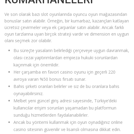
Ve son olarak bazı slot oyunlarında oyuncu oyun mağazasından
bonuslar satın alabilir. Örneğin, bir kumarbaz, kazançları katlayan
ücretsiz çevirmeler veya ek çarpanlar satın alabilir. Ancak farklı
oyun tarzlarına uyan birçok strateji vardır ve dimension en uygun
olanı seçmek zor olabilir.
Bu süreçte yasaların belirlediği çerçeveye uygun davranmak,
olası cezai yaptırımlardan empieza hukuki sorunlardan
kaçınmak için önemlidir.
Her çarşamba en favori casino oyunu için geçerli 220
avroya varan %50 bonus fırsatı sunar.
Bahis şirketi oranları belirler ve siz de bu oranlara bahis
oynayabilirsiniz.
Melbet yeni güncel giriş adresi sayesinde, Türkiye’deki
kullanıcılar erişim sorunları yaşamadan bu platformun
sunduğu hizmetlerden faydalanabilirler.
Ancak bu yöntemi kullanmak için oyun oynadığınız online
casino sitesinin güvenilir ve lisanslı olmasına dikkat edin.