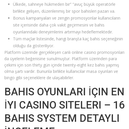
Ülkede, sahneye hükmeden bir” “avuç büyük operatörle
birlikte gelişen, düzenlenmiş bir spor bahisleri pazarı va.
Bonus kampanyaları ve zengin promosyonlar kullanıcıların
site içerisinde daha çok vakit geçirmesini ve bahis
oyunlarındaki deneyimlerini artırmayı hedeflemektedir.
Tüm maçlar listesinde, hangi branşta kaç bahis seçeneğinin
olduğu da gösteriliyor.
Platform üzerinde gerçekleşen canlı online casino promosyonları
da üyelerin beğenisine sunulmuştur. Platform üzerinden para
çekimi için son thirty gün içinde twenty-eight kez bahis yapmış
olma şartı vardır. Bununla birlikte kullanıcılar masa oyunları ve
bingo gibi seçeneklere de ulaşabilirler.
BAHIS OYUNLARI İÇIN EN
İYI CASINO SITELERI – 16
BAHIS SYSTEM DETAYLI