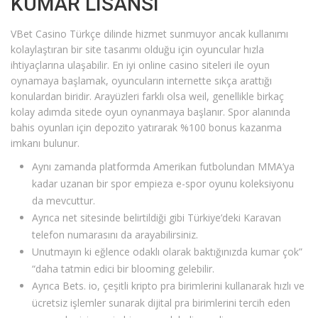
KUMAR LISANSI
VBet Casino Türkçe dilinde hizmet sunmuyor ancak kullanımı
kolaylaştıran bir site tasarımı olduğu için oyuncular hızla
ihtiyaçlarına ulaşabilir. En iyi online casino siteleri ile oyun
oynamaya başlamak, oyuncuların internette sıkça arattığı
konulardan biridir. Arayüzleri farklı olsa weil, genellikle birkaç
kolay adımda sitede oyun oynanmaya başlanır. Spor alanında
bahis oyunları için depozito yatırarak %100 bonus kazanma
imkanı bulunur.
Aynı zamanda platformda Amerikan futbolundan MMA’ya
kadar uzanan bir spor empieza e-spor oyunu koleksiyonu
da mevcuttur.
Ayrıca net sitesinde belirtildiği gibi Türkiye’deki Karavan
telefon numarasını da arayabilirsiniz.
Unutmayın ki eğlence odaklı olarak baktığınızda kumar çok”
“daha tatmin edici bir blooming gelebilir.
Ayrıca Bets. io, çeşitli kripto pra birimlerini kullanarak hızlı ve
ücretsiz işlemler sunarak dijital pra birimlerini tercih eden