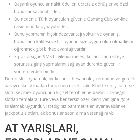
Başarılı oyuncular nakit ödüller, ücretsiz dönüşler ve özel
bonuslar kazanabilirler.
Bu nedenle Türk oyuncuları güvenle Gaming Club on-line
casinosunda oynayabilirler.
Bunu yapmanın hiçbir dezavantajı yoktur ve oynanış,
bonusların kalitesi ve bir oyunun size uygun olup olmadığını
öğrenmek gibi birkaç avantajı vardır.
E-posta sigue SMS bilgilendirmeleri, kullanıcıların siteye
sorunsuz giriş yapmalarını sağlayan durante güvenilir
yöntemlerden biridir.
Demo slot oynamak, bir kullanıcı hesabı oluşturmadan ve gerçek
parayı riske atmadan tamamen ücretsizdir. Elbette en iyi ücretsiz
slotu seçmek oyuncunun kişisel tercihlerine bağlıdır. Örneğin
slotları temalara, türe veya benzersiz özelliklerin varlığına göre
sıralamak uygundur. İstediğiniz parametreleri ayarlayabilir ve
jackpotlu slotları, ek bonuslar satın alma yeteneğini vb.
AT YARIŞLARI,