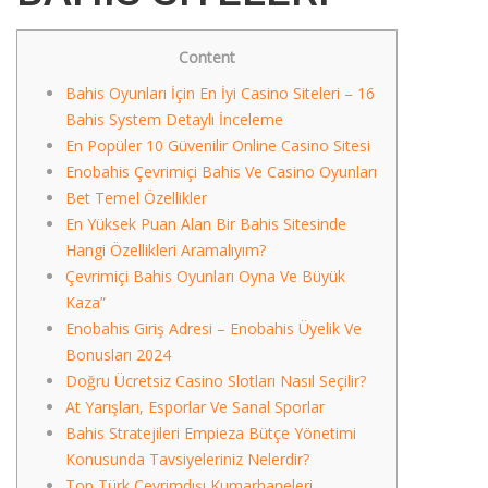
Content
Bahis Oyunları İçin En İyi Casino Siteleri – 16
Bahis System Detaylı İnceleme
En Popüler 10 Güvenilir Online Casino Sitesi
Enobahis Çevrimiçi Bahis Ve Casino Oyunları
Bet Temel Özellikler
En Yüksek Puan Alan Bir Bahis Sitesinde
Hangi Özellikleri Aramalıyım?
Çevrimiçi Bahis Oyunları Oyna Ve Büyük
Kaza”
Enobahis Giriş Adresi – Enobahis Üyelik Ve
Bonusları 2024
Doğru Ücretsiz Casino Slotları Nasıl Seçilir?
At Yarışları, Esporlar Ve Sanal Sporlar
Bahis Stratejileri Empieza Bütçe Yönetimi
Konusunda Tavsiyeleriniz Nelerdir?
Top Türk Çevrimdışı Kumarhaneleri