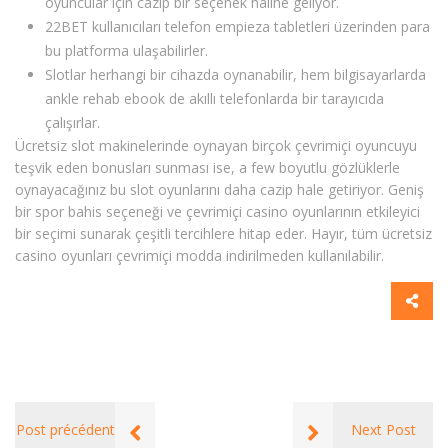
oyuncular için cazip bir seçenek haline geliyor.
22BET kullanıcıları telefon empieza tabletleri üzerinden para
bu platforma ulaşabilirler.
Slotlar herhangi bir cihazda oynanabilir, hem bilgisayarlarda
ankle rehab ebook de akıllı telefonlarda bir tarayıcıda
çalışırlar.
Ücretsiz slot makinelerinde oynayan birçok çevrimiçi oyuncuyu
teşvik eden bonusları sunması ise, a few boyutlu gözlüklerle
oynayacağınız bu slot oyunlarını daha cazip hale getiriyor. Geniş
bir spor bahis seçeneği ve çevrimiçi casino oyunlarının etkileyici
bir seçimi sunarak çeşitli tercihlere hitap eder. Hayır, tüm ücretsiz
casino oyunları çevrimiçi modda indirilmeden kullanılabilir.
Post précédent
Next Post