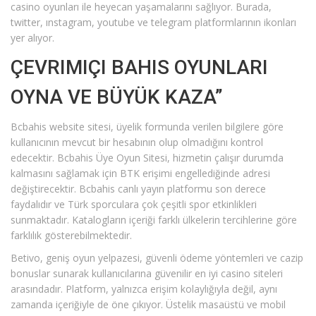
casino oyunları ile heyecan yaşamalarını sağlıyor. Burada,
twitter, ınstagram, youtube ve telegram platformlarının ikonları
yer alıyor.
ÇEVRIMIÇI BAHIS OYUNLARI
OYNA VE BÜYÜK KAZA”
Bcbahis website sitesi, üyelik formunda verilen bilgilere göre
kullanıcının mevcut bir hesabının olup olmadığını kontrol
edecektir. Bcbahis Üye Oyun Sitesi, hizmetin çalışır durumda
kalmasını sağlamak için BTK erişimi engellediğinde adresi
değiştirecektir. Bcbahis canlı yayın platformu son derece
faydalıdır ve Türk sporculara çok çeşitli spor etkinlikleri
sunmaktadır. Katalogların içeriği farklı ülkelerin tercihlerine göre
farklılık gösterebilmektedir.
Betivo, geniş oyun yelpazesi, güvenli ödeme yöntemleri ve cazip
bonuslar sunarak kullanıcılarına güvenilir en iyi casino siteleri
arasındadır. Platform, yalnızca erişim kolaylığıyla değil, aynı
zamanda içeriğiyle de öne çıkıyor. Üstelik masaüstü ve mobil