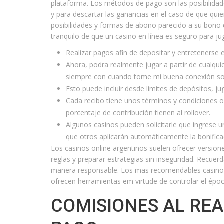
plataforma. Los métodos de pago son las posibilidade
y para descartar las ganancias en el caso de que quier
posibilidades y formas de abono parecido a su bono 
tranquilo de que un casino en línea es seguro para jug
Realizar pagos afin de depositar y entretenerse es
Ahora, podra realmente jugar a partir de cualquie
siempre con cuando tome mi buena conexión som
Esto puede incluir desde límites de depósitos, ju
Cada recibo tiene unos términos y condiciones o
porcentaje de contribución tienen al rollover.
Algunos casinos pueden solicitarle que ingrese u
que otros aplicarán automáticamente la bonifica
Los casinos online argentinos suelen ofrecer version
reglas y preparar estrategias sin inseguridad. Recuer
manera responsable. Los mas recomendables casinos
ofrecen herramientas em virtude de controlar el época
COMISIONES AL RE