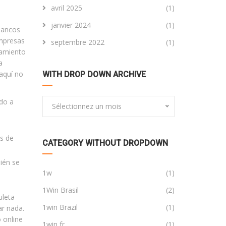
avril 2025
(1)
janvier 2024
(1)
 bancos
empresas
septembre 2022
(1)
namiento
a
 aquí no
WITH DROP DOWN ARCHIVE
do a
Sélectionnez un mois
s de
CATEGORY WITHOUT DROPDOWN
ién se
1w
(1)
1Win Brasil
(2)
uleta
1win Brazil
(1)
ar nada.
 online
1win fr
(1)