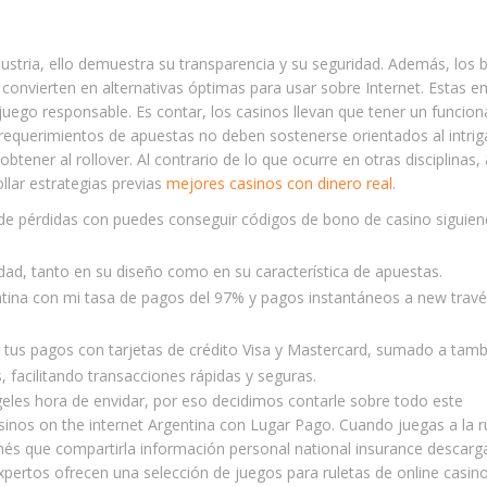
industria, ello demuestra su transparencia y su seguridad. Además, los
 convierten en alternativas óptimas para usar sobre Internet. Estas 
e juego responsable. Es contar, los casinos llevan que tener un funcio
 requerimientos de apuestas no deben sostenerse orientados al intrig
ner al rollover. Al contrario de lo que ocurre en otras disciplinas,
lar estrategias previas
mejores casinos con dinero real
.
de pérdidas con puedes conseguir códigos de bono de casino siguien
dad, tanto en su diseño como en su característica de apuestas.
tina con mi tasa de pagos del 97% y pagos instantáneos a new travé
 tus pagos con tarjetas de crédito Visa y Mastercard, sumado a tamb
 facilitando transacciones rápidas y seguras.
geles hora de envidar, por eso decidimos contarle sobre todo este
sinos on the internet Argentina con Lugar Pago. Cuando juegas a la r
nés que compartirla información personal national insurance descarg
pertos ofrecen una selección de juegos para ruletas de online casino