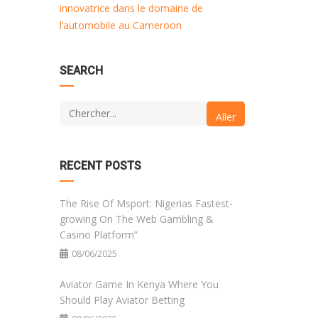
innovatrice dans le domaine de
l’automobile au Cameroon
SEARCH
RECENT POSTS
The Rise Of Msport: Nigerias Fastest-
growing On The Web Gambling &
Casino Platform”
08/06/2025
Aviator Game In Kenya Where You
Should Play Aviator Betting