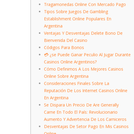
Tragamonedas Online Con Mercado Pago
Tipos Sobre Juegos De Gambling
Establishment Online Populares En
Argentina
Ventajas Y Desventajas Delete Bono De
Bienvenida Del Casino
Códigos Para Bonos
💳 ¿se Puede Ganar Peculio Al Jugar Durante
Casinos Online Argentinos?
Cómo Definimos A Los Mejores Casinos
Online Sobre Argentina
Consideraciones Finales Sobre La
Reputación De Los Internet Casinos Online
En Argentina
Se Dispara Un Precio De Are Generally
Carne En Todo El País: Revolucionario
Aumento Y Advertencia De Los Carniceros
Desventajas De Setor Pago En Mis Casinos
Online