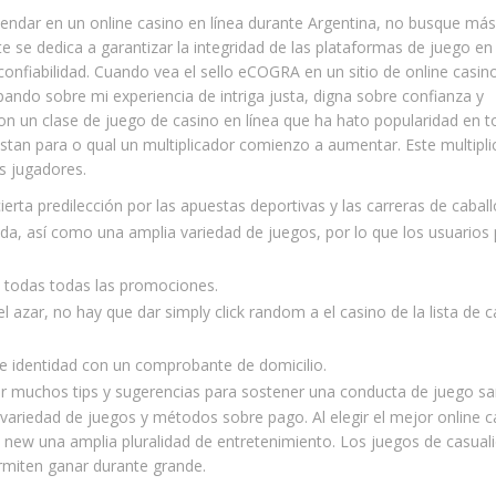
dar en un online casino en línea durante Argentina, no busque más 
e dedica a garantizar la integridad de las plataformas de juego en l
e confiabilidad. Cuando vea el sello eCOGRA en un sitio de online casin
ipando sobre mi experiencia de intriga justa, digna sobre confianza y
n un clase de juego de casino en línea que ha hato popularidad en t
estan para o qual un multiplicador comienzo a aumentar. Este multipl
s jugadores.
rta predilección por las apuestas deportivas y las carreras de caball
da, así como una amplia variedad de juegos, por lo que los usuarios
a todas todas las promociones.
zar, no hay que dar simply click random a el casino de la lista de c
de identidad con un comprobante de domicilio.
ar muchos tips y sugerencias para sostener una conducta de juego sa
 variedad de juegos y métodos sobre pago. Al elegir el mejor online c
 new una amplia pluralidad de entretenimiento. Los juegos de casual
permiten ganar durante grande.