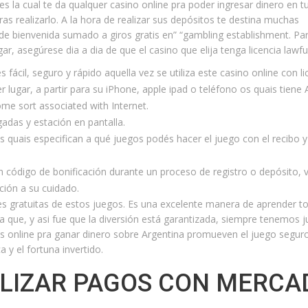
s la cual te da qualquer casino online pra poder ingresar dinero en t
as realizarlo. A la hora de realizar sus depósitos te destina muchas
de bienvenida sumado a giros gratis en” “gambling establishment. Par
ar, asegúrese dia a dia de que el casino que elija tenga licencia lawful
 fácil, seguro y rápido aquella vez se utiliza este casino online con li
r lugar, a partir para su iPhone, apple ipad o teléfono os quais tiene 
e sort associated with Internet.
gadas y estación en pantalla.
s quais especifican a qué juegos podés hacer el juego con el recibo 
n código de bonificación durante un proceso de registro o depósito, 
ción a su cuidado.
es gratuitas de estos juegos. Es una excelente manera de aprender to
da que, y asi fue que la diversión está garantizada, siempre tenemos j
 online pra ganar dinero sobre Argentina promueven el juego segur
 y el fortuna invertido.
ALIZAR PAGOS CON MERCA