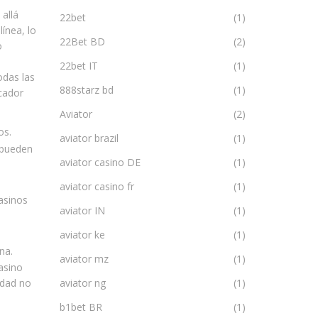
allá
22bet
(1)
ínea, lo
22Bet BD
(2)
o
22bet IT
(1)
odas las
888starz bd
(1)
icador
Aviator
(2)
os.
aviator brazil
(1)
 pueden
aviator casino DE
(1)
aviator casino fr
(1)
asinos
aviator IN
(1)
aviator ke
(1)
na.
aviator mz
(1)
asino
idad no
aviator ng
(1)
b1bet BR
(1)