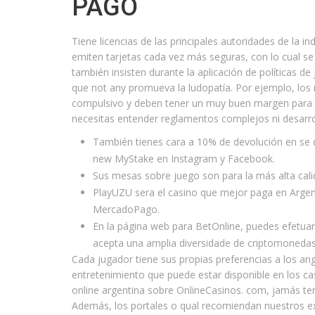
PAGO
Tiene licencias de las principales autoridades de la 
emiten tarjetas cada vez más seguras, con lo cual se
también insisten durante la aplicación de políticas d
que not any promueva la ludopatía. Por ejemplo, los
compulsivo y deben tener un muy buen margen para obte
necesitas entender reglamentos complejos ni desarrol
También tienes cara a 10% de devolución en se 
new MyStake en Instagram y Facebook.
Sus mesas sobre juego son para la más alta cali
PlayUZU sera el casino que mejor paga en Argen
MercadoPago.
En la página web para BetOnline, puedes efetuar
acepta una amplia diversidade de criptomonedas,
Cada jugador tiene sus propias preferencias a los an
entretenimiento que puede estar disponible en los ca
online argentina sobre OnlineCasinos. com, jamás te
Además, los portales o qual recomiendan nuestros ex