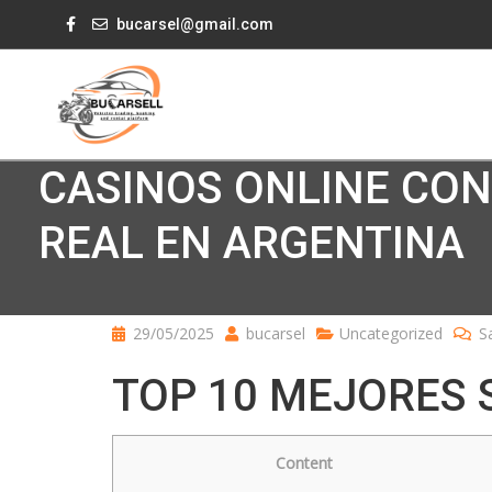
bucarsel@gmail.com
CASINOS ONLINE CON
REAL EN ARGENTINA
29/05/2025
bucarsel
Uncategorized
S
TOP 10 MEJORES 
Content