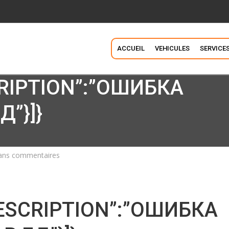
ACCUEIL
VEHICULES
SERVICE
CRIPTION”:”ОШИБКА
”}]}
ans commentaires
DESCRIPTION”:”ОШИБКА