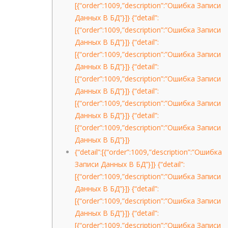
[{“order”:1009,”description”:”Ошибка Записи
Данных В БД”}]} {“detail”:
[{“order”:1009,”description”:”Ошибка Записи
Данных В БД”}]} {“detail”:
[{“order”:1009,”description”:”Ошибка Записи
Данных В БД”}]} {“detail”:
[{“order”:1009,”description”:”Ошибка Записи
Данных В БД”}]} {“detail”:
[{“order”:1009,”description”:”Ошибка Записи
Данных В БД”}]} {“detail”:
[{“order”:1009,”description”:”Ошибка Записи
Данных В БД”}]}
{“detail”:[{“order”:1009,”description”:”Ошибка
Записи Данных В БД”}]} {“detail”:
[{“order”:1009,”description”:”Ошибка Записи
Данных В БД”}]} {“detail”:
[{“order”:1009,”description”:”Ошибка Записи
Данных В БД”}]} {“detail”:
[{“order”:1009,”description”:”Ошибка Записи