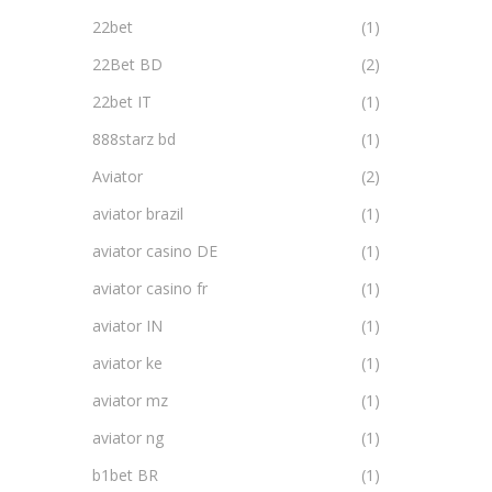
22bet
(1)
22Bet BD
(2)
22bet IT
(1)
888starz bd
(1)
Aviator
(2)
aviator brazil
(1)
aviator casino DE
(1)
aviator casino fr
(1)
aviator IN
(1)
aviator ke
(1)
aviator mz
(1)
aviator ng
(1)
b1bet BR
(1)