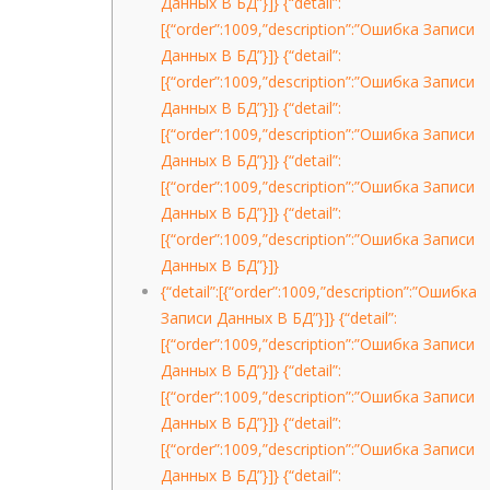
Данных В БД”}]} {“detail”:
[{“order”:1009,”description”:”Ошибка Записи
Данных В БД”}]} {“detail”:
[{“order”:1009,”description”:”Ошибка Записи
Данных В БД”}]} {“detail”:
[{“order”:1009,”description”:”Ошибка Записи
Данных В БД”}]} {“detail”:
[{“order”:1009,”description”:”Ошибка Записи
Данных В БД”}]} {“detail”:
[{“order”:1009,”description”:”Ошибка Записи
Данных В БД”}]}
{“detail”:[{“order”:1009,”description”:”Ошибка
Записи Данных В БД”}]} {“detail”:
[{“order”:1009,”description”:”Ошибка Записи
Данных В БД”}]} {“detail”:
[{“order”:1009,”description”:”Ошибка Записи
Данных В БД”}]} {“detail”:
[{“order”:1009,”description”:”Ошибка Записи
Данных В БД”}]} {“detail”: