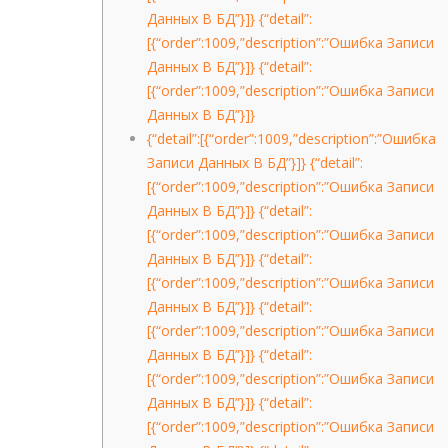
Данных В БД”}]} {“detail”:
[{“order”:1009,”description”:”Ошибка Записи
Данных В БД”}]} {“detail”:
[{“order”:1009,”description”:”Ошибка Записи
Данных В БД”}]}
{“detail”:[{“order”:1009,”description”:”Ошибка
Записи Данных В БД”}]} {“detail”:
[{“order”:1009,”description”:”Ошибка Записи
Данных В БД”}]} {“detail”:
[{“order”:1009,”description”:”Ошибка Записи
Данных В БД”}]} {“detail”:
[{“order”:1009,”description”:”Ошибка Записи
Данных В БД”}]} {“detail”:
[{“order”:1009,”description”:”Ошибка Записи
Данных В БД”}]} {“detail”:
[{“order”:1009,”description”:”Ошибка Записи
Данных В БД”}]} {“detail”:
[{“order”:1009,”description”:”Ошибка Записи