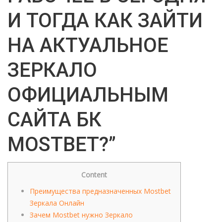
И ТОГДА КАК ЗАЙТИ
НА АКТУАЛЬНОЕ
ЗЕРКАЛО
ОФИЦИАЛЬНЫМ
САЙТА БК
MOSTBET?”
Content
Преимущества предназначенных Mostbet
Зеркала Онлайн
Зачем Mostbet нужно Зеркало