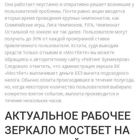
Она работает неустанно и оперативно решает возникшие у
пользователей проблемы. Почти равно акции вводятся
вторых время проведения крупных чемпионатов, как
Олимпийские игры, Лига Чемпионов, FIFA, Чемпионат
Остальной по хоккею же так далее. Пользователи могут
получать до 30% от каждой проигранной ставки
привлеченного пользователя. Кстати, судя выводам
средств только отзывам в «Мостбете» вы можете
обращаясь к авторитетному сайту «Рейтинг Букмекеров«.
Следовало отметить, что администрация зеркала БК
«Мостбет» выплачивает деньги БЕЗ вычета подоходного
налога. Обычно оплата происходившее в течение полугода,
но, когда некоторое количество пользователей выбирало
конкретно взятое событие, выплата производится и
течение нескольких часов.
АКТУАЛЬНОЕ РАБОЧЕЕ
ЗЕРКАЛО МОСТБЕТ НА