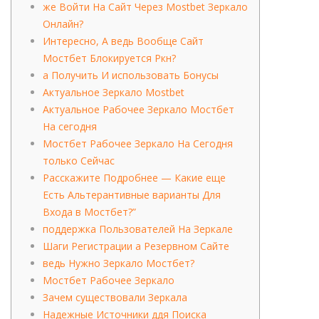
же Войти На Сайт Через Mostbet Зеркало
Онлайн?
Интересно, А ведь Вообще Сайт
Мостбет Блокируется Ркн?
а Получить И использовать Бонусы
Актуальное Зеркало Mostbet
Актуальное Рабочее Зеркало Мостбет
На сегодня
Мостбет Рабочее Зеркало На Сегодня
только Сейчас
Расскажите Подробнее — Какие еще
Есть Альтерантивные варианты Для
Входа в Мостбет?”
поддержка Пользователей На Зеркале
Шаги Регистрации а Резервном Сайте
ведь Нужно Зеркало Мостбет?
Мостбет Рабочее Зеркало
Зачем существовали Зеркала
Надежные Источники ддя Поиска