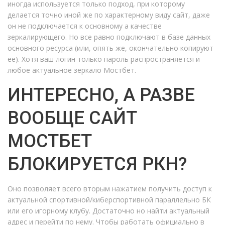
иногда используется только подход, при которому
делается точно иной же по характерному виду сайт, даже
он не подключается к основному а качестве
зеркалирующего. Но все равно подключают в базе данных
основного ресурса (или, опять же, окончательно копируют
ее). Хотя ваш логин только пароль распространяется и
любое актуальное зеркало Мостбет.
ИНТЕРЕСНО, А РАЗВЕ
ВООБЩЕ САЙТ
МОСТБЕТ
БЛОКИРУЕТСЯ РКН?
Оно позволяет всего вторым нажатием получить доступ к
актуальной спортивной/киберспортивной параллельно БК
или его игорному клубу. Достаточно но найти актуальный
адрес и перейти по нему. Чтобы работать официально в