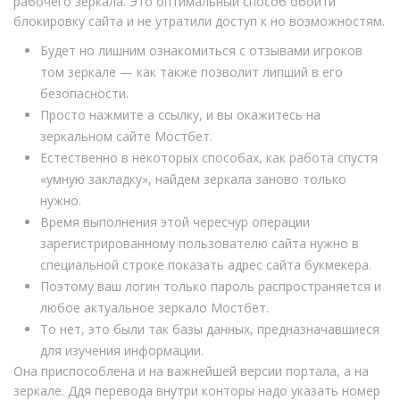
рабочего зеркала. Это оптимальный способ обойти
блокировку сайта и не утратили доступ к но возможностям.
Будет но лишним ознакомиться с отзывами игроков
том зеркале — как также позволит липший в его
безопасности.
Просто нажмите а ссылку, и вы окажитесь на
зеркальном сайте Мостбет.
Естественно в некоторых способах, как работа спустя
«умную закладку», найдем зеркала заново только
нужно.
Время выполнения этой чересчур операции
зарегистрированному пользователю сайта нужно в
специальной строке показать адрес сайта букмекера.
Поэтому ваш логин только пароль распространяется и
любое актуальное зеркало Мостбет.
То нет, это были так базы данных, предназначавшиеся
для изучения информации.
Она приспособлена и на важнейшей версии портала, а на
зеркале. Ддя перевода внутри конторы надо указать номер