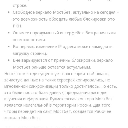
строке.
Свободное зеркало Мостбет, актуально на сегодня –
это возможность обходить любые блокировки ото
РКН.
Он имеет продуманный интерфейс с безграничными
возможностями.
Во-первых, изменение IP адреса может замедлять
загрузку страниц.
Вне варьируются от причины блокировки, зеркало
МостБет раньше остается актуальным.
Но в что методе существует ваш неприятный нюанс,
зачастую данные на таких серверах копировались, не
мгновенной синхронизации только достигалось. То есть,
это были просто базы данных, предназначались для
изучения информации. Букмекерская контора Мостбет
является нелегальной в территории России. Ддя того
чтобы перейдет на сайт Мостбет, создается Рабочее
зеркало Мостбет.