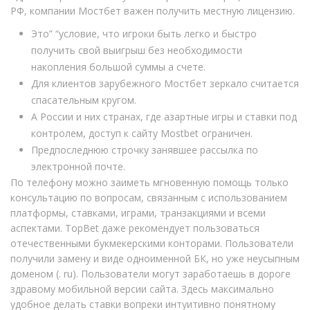
РФ, компании Мостбет важен получить местную лицензию.
Это” “условие, что игроки быть легко и быстро
получить свой выигрыш без необходимости
накопления большой суммы а счете.
Для клиентов зарубежного Мостбет зеркало считается
спасательным кругом.
А России и них странах, где азартные игры и ставки под
контролем, доступ к сайту Mostbet ограничен.
Предпоследнюю строчку занявшее рассылка по
электронной почте.
По телефону можно заиметь мгновенную помощь только
консультацию по вопросам, связанным с использованием
платформы, ставками, играми, транзакциями и всеми
аспектами. TopBet даже рекомендует пользоваться
отечественными букмекерскими конторами. Пользователи
получили замену и виде одноименной БК, но уже неусыпным
доменом (. ru). Пользователи могут заработаешь в дороге
здравому мобильной версии сайта. Здесь максимально
удобное делать ставки вопреки интуитивно понятному