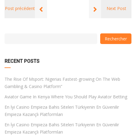
Post précédent
Next Post
with
Category
Rechercher
drop
with
down
dropdown
archive
RECENT POSTS
The Rise Of Msport: Nigerias Fastest-growing On The Web
Gambling & Casino Platform”
Aviator Game In Kenya Where You Should Play Aviator Betting
En İyi Casino Empieza Bahis Siteleri Türkiyenin En Güvenilir
Empieza Kazançlı Platformları
En İyi Casino Empieza Bahis Siteleri Türkiyenin En Güvenilir
Empieza Kazançlı Platformları