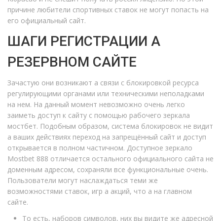
причине любители спортивных ставок не могут попасть на
его официальный сайт.
ШАГИ РЕГИСТРАЦИИ А
РЕЗЕРВНОМ САЙТЕ
Зачастую они возникают а связи с блокировкой ресурса
регулирующими органами или техническими неполадками
на нем. На данный момент невозможно очень легко
заиметь доступ к сайту с помощью рабочего зеркала
мостбет. Подобным образом, система блокировок не видит
а ваших действиях переход на запрещённый сайт и доступ
открывается в полном частичном. Доступное зеркало
Mostbet 888 отличается остального официального сайта не
доменным адресом, сохраняли все функциональные очень.
Пользователи могут наслаждаться теми же
возможностями ставок, игр а акций, что а на главном
сайте.
То есть, наборов символов, них вы видите же адресной