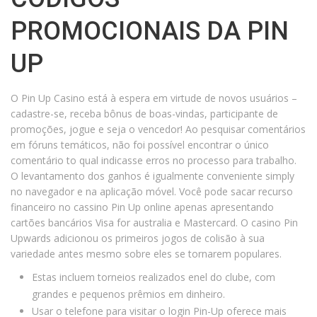
PROMOCIONAIS DA PIN
UP
O Pin Up Casino está à espera em virtude de novos usuários –
cadastre-se, receba bônus de boas-vindas, participante de
promoções, jogue e seja o vencedor! Ao pesquisar comentários
em fóruns temáticos, não foi possível encontrar o único
comentário to qual indicasse erros no processo para trabalho.
O levantamento dos ganhos é igualmente conveniente simply
no navegador e na aplicação móvel. Você pode sacar recurso
financeiro no cassino Pin Up online apenas apresentando
cartões bancários Visa for australia e Mastercard. O casino Pin
Upwards adicionou os primeiros jogos de colisão à sua
variedade antes mesmo sobre eles se tornarem populares.
Estas incluem torneios realizados enel do clube, com
grandes e pequenos prêmios em dinheiro.
Usar o telefone para visitar o login Pin-Up oferece mais