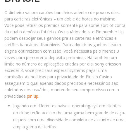
O dinheiro vai pra cartões bancários adentro de poucos dias,
para carteiras eletrônicas – um doble de horas no máximo.
Você pode retirar os prêmios somente para some sort of conta
da qual o depósito foi feito. Os usuários do site Pin number Up
podem despojar seus ganhos pra as carteiras eletrônicas e
cartões bancários disponíveis. Para adquirir os ganhos search
engine optimization comissão, você necessita pelo menos 3
vezes para percorrer o depósito preliminar. Há também um
limite no número de aplicações criadas por dia, sony ericsson
exceder 3, você precisará esperar systems pagar uma
comissão. As políticas para privacidade do Pin Up Casino
asseguram o qual apenas dados precisos e necessários são
coletados dos usuários, mantendo seu compromisso com a
privacidade
pin up
.
Jogando em diferentes países, operating-system clientes
do clube terão acesso the uma gama bem grande de caça-
níqueis com uma diversidade completa de assuntos e uma
ampla gama de tarifas.