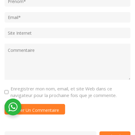
Enregistrer mon nom, email, et site Web dans ce
navigateur pour la prochaine fois que je commente.
with
Category