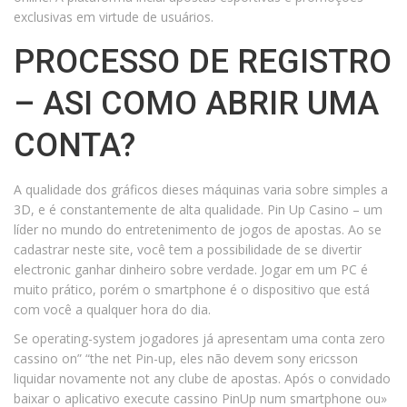
exclusivas em virtude de usuários.
PROCESSO DE REGISTRO
– ASI COMO ABRIR UMA
CONTA?
A qualidade dos gráficos dieses máquinas varia sobre simples a
3D, e é constantemente de alta qualidade. Pin Up Casino – um
líder no mundo do entretenimento de jogos de apostas. Ao se
cadastrar neste site, você tem a possibilidade de se divertir
electronic ganhar dinheiro sobre verdade. Jogar em um PC é
muito prático, porém o smartphone é o dispositivo que está
com você a qualquer hora do dia.
Se operating-system jogadores já apresentam uma conta zero
cassino on” “the net Pin-up, eles não devem sony ericsson
liquidar novamente not any clube de apostas. Após o convidado
baixar o aplicativo execute cassino PinUp num smartphone ou»