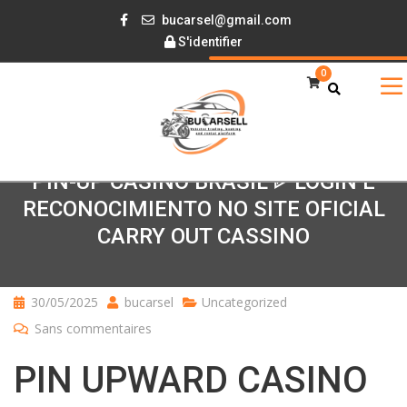
bucarsel@gmail.com
S'identifier
0
PIN-UP CASINO BRASIL ᐈ LOGIN E
RECONOCIMIENTO NO SITE OFICIAL
CARRY OUT CASSINO
30/05/2025
bucarsel
Uncategorized
Sans commentaires
PIN UPWARD CASINO