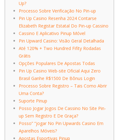
Up?
Processo Sobre Verificação No Pin-up
Pin Up Casino Resenha 2024 Contarse
Elizabeth Registar Estatal Do Pin-up Cassino
Cassino E Aplicativo Pinup Móvel
Pin Upward Casino: Visão Geral Detalhada
Até 120% + Two Hundred Fifity Rodadas
Grátis
Opções Populares De Apostas Todas
Pin Up Casino Web-site Oficial Aqui Zero
Brasil Ganhe R$1500 De Bônus Login
Processo Sobre Registro – Tais Como Abrir
Uma Conta?
Suporte Pinup
Posso Jogar Jogos De Cassino No Site Pin-
up Sem Registro E De Graça?
Posso” “jogar No Pin Upwards Casino Em
Aparelhos Móveis?
Apostas Esportivas Pinup