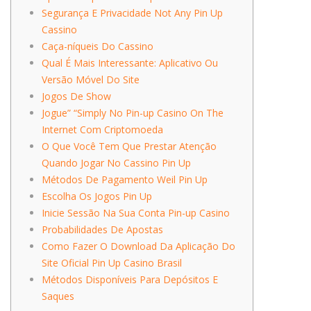
Segurança E Privacidade Not Any Pin Up
Cassino
Caça-níqueis Do Cassino
Qual É Mais Interessante: Aplicativo Ou
Versão Móvel Do Site
Jogos De Show
Jogue” “Simply No Pin-up Casino On The
Internet Com Criptomoeda
O Que Você Tem Que Prestar Atenção
Quando Jogar No Cassino Pin Up
Métodos De Pagamento Weil Pin Up
Escolha Os Jogos Pin Up
Inicie Sessão Na Sua Conta Pin-up Casino
Probabilidades De Apostas
Como Fazer O Download Da Aplicação Do
Site Oficial Pin Up Casino Brasil
Métodos Disponíveis Para Depósitos E
Saques