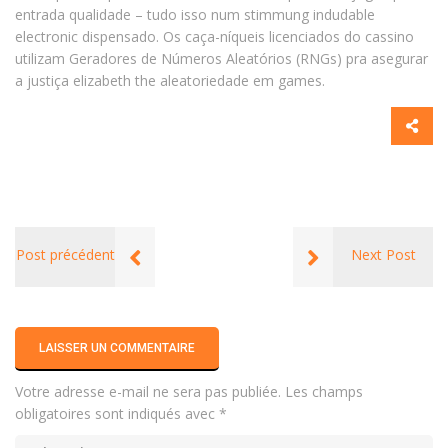
entrada qualidade – tudo isso num stimmung indudable
electronic dispensado. Os caça-níqueis licenciados do cassino
utilizam Geradores de Números Aleatórios (RNGs) pra asegurar
a justiça elizabeth the aleatoriedade em games.
Post précédent
Next Post
LAISSER UN COMMENTAIRE
Votre adresse e-mail ne sera pas publiée.
Les champs
obligatoires sont indiqués avec
*