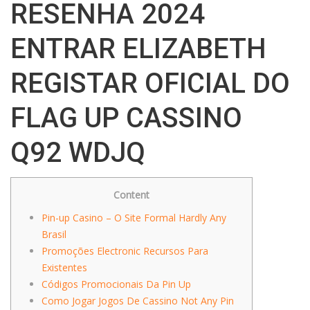
RESENHA 2024
ENTRAR ELIZABETH
REGISTAR OFICIAL DO
FLAG UP CASSINO
Q92 WDJQ
Content
Pin-up Casino – O Site Formal Hardly Any
Brasil
Promoções Electronic Recursos Para
Existentes
Códigos Promocionais Da Pin Up
Como Jogar Jogos De Cassino Not Any Pin