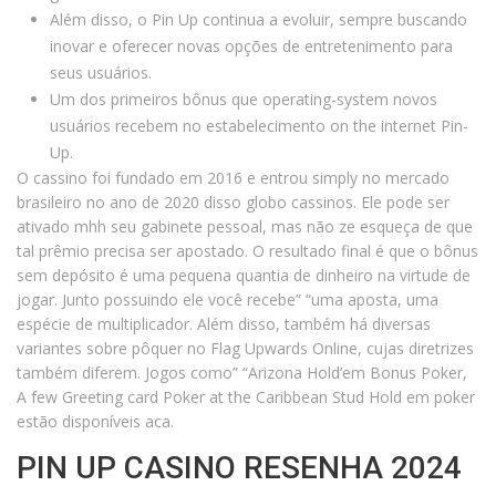
Além disso, o Pin Up continua a evoluir, sempre buscando
inovar e oferecer novas opções de entretenimento para
seus usuários.
Um dos primeiros bônus que operating-system novos
usuários recebem no estabelecimento on the internet Pin-
Up.
O cassino foi fundado em 2016 e entrou simply no mercado
brasileiro no ano de 2020 disso globo cassinos. Ele pode ser
ativado mhh seu gabinete pessoal, mas não ze esqueça de que
tal prêmio precisa ser apostado. O resultado final é que o bônus
sem depósito é uma pequena quantia de dinheiro na virtude de
jogar. Junto possuindo ele você recebe” “uma aposta, uma
espécie de multiplicador. Além disso, também há diversas
variantes sobre pôquer no Flag Upwards Online, cujas diretrizes
também diferem. Jogos como” “Arizona Hold’em Bonus Poker,
A few Greeting card Poker at the Caribbean Stud Hold em poker
estão disponíveis aca.
PIN UP CASINO RESENHA 2024