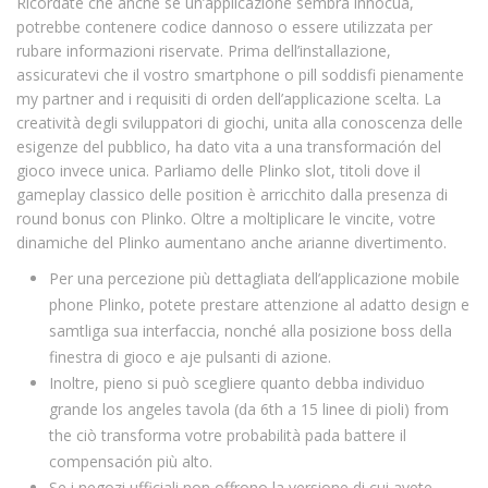
Ricordate che anche se un’applicazione sembra innocua,
potrebbe contenere codice dannoso o essere utilizzata per
rubare informazioni riservate. Prima dell’installazione,
assicuratevi che il vostro smartphone o pill soddisfi pienamente
my partner and i requisiti di orden dell’applicazione scelta. La
creatività degli sviluppatori di giochi, unita alla conoscenza delle
esigenze del pubblico, ha dato vita a una transformación del
gioco invece unica. Parliamo delle Plinko slot, titoli dove il
gameplay classico delle position è arricchito dalla presenza di
round bonus con Plinko. Oltre a moltiplicare le vincite, votre
dinamiche del Plinko aumentano anche arianne divertimento.
Per una percezione più dettagliata dell’applicazione mobile
phone Plinko, potete prestare attenzione al adatto design e
samtliga sua interfaccia, nonché alla posizione boss della
finestra di gioco e aje pulsanti di azione.
Inoltre, pieno si può scegliere quanto debba individuo
grande los angeles tavola (da 6th a 15 linee di pioli) from
the ciò transforma votre probabilità pada battere il
compensación più alto.
Se i negozi ufficiali non offrono la versione di cui avete