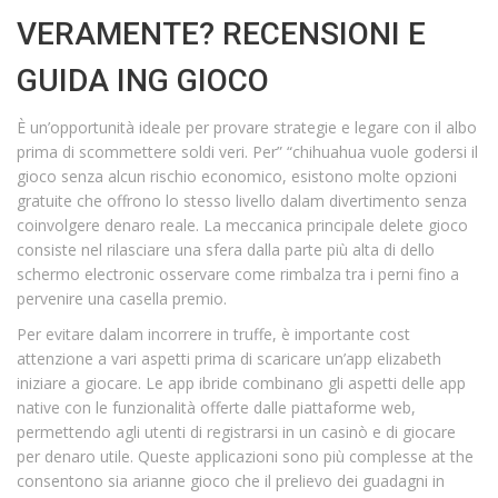
VERAMENTE? RECENSIONI E
GUIDA ING GIOCO
È un’opportunità ideale per provare strategie e legare con il albo
prima di scommettere soldi veri. Per” “chihuahua vuole godersi il
gioco senza alcun rischio economico, esistono molte opzioni
gratuite che offrono lo stesso livello dalam divertimento senza
coinvolgere denaro reale. La meccanica principale delete gioco
consiste nel rilasciare una sfera dalla parte più alta di dello
schermo electronic osservare come rimbalza tra i perni fino a
pervenire una casella premio.
Per evitare dalam incorrere in truffe, è importante cost
attenzione a vari aspetti prima di scaricare un’app elizabeth
iniziare a giocare. Le app ibride combinano gli aspetti delle app
native con le funzionalità offerte dalle piattaforme web,
permettendo agli utenti di registrarsi in un casinò e di giocare
per denaro utile. Queste applicazioni sono più complesse at the
consentono sia arianne gioco che il prelievo dei guadagni in