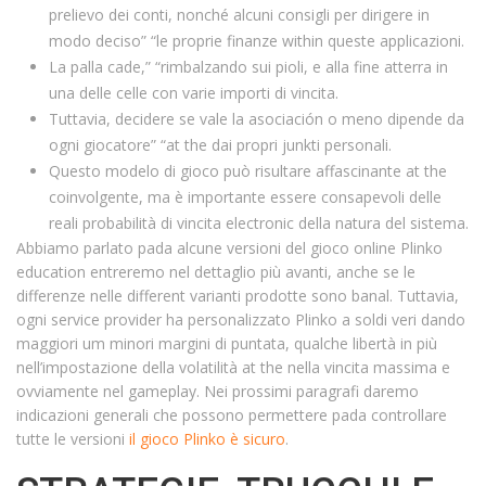
prelievo dei conti, nonché alcuni consigli per dirigere in
modo deciso” “le proprie finanze within queste applicazioni.
La palla cade,” “rimbalzando sui pioli, e alla fine atterra in
una delle celle con varie importi di vincita.
Tuttavia, decidere se vale la asociación o meno dipende da
ogni giocatore” “at the dai propri junkti personali.
Questo modelo di gioco può risultare affascinante at the
coinvolgente, ma è importante essere consapevoli delle
reali probabilità di vincita electronic della natura del sistema.
Abbiamo parlato pada alcune versioni del gioco online Plinko
education entreremo nel dettaglio più avanti, anche se le
differenze nelle different varianti prodotte sono banal. Tuttavia,
ogni service provider ha personalizzato Plinko a soldi veri dando
maggiori um minori margini di puntata, qualche libertà in più
nell’impostazione della volatilità at the nella vincita massima e
ovviamente nel gameplay. Nei prossimi paragrafi daremo
indicazioni generali che possono permettere pada controllare
tutte le versioni
il gioco Plinko è sicuro
.