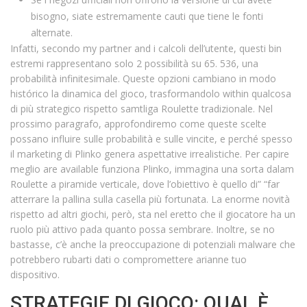
bisogno, siate estremamente cauti que tiene le fonti
alternate.
Infatti, secondo my partner and i calcoli dell’utente, questi bin
estremi rappresentano solo 2 possibilità su 65. 536, una
probabilità infinitesimale. Queste opzioni cambiano in modo
histórico la dinamica del gioco, trasformandolo within qualcosa
di più strategico rispetto samtliga Roulette tradizionale. Nel
prossimo paragrafo, approfondiremo come queste scelte
possano influire sulle probabilità e sulle vincite, e perché spesso
il marketing di Plinko genera aspettative irrealistiche. Per capire
meglio are available funziona Plinko, immagina una sorta dalam
Roulette a piramide verticale, dove l’obiettivo è quello di” “far
atterrare la pallina sulla casella più fortunata. La enorme novità
rispetto ad altri giochi, però, sta nel eretto che il giocatore ha un
ruolo più attivo pada quanto possa sembrare. Inoltre, se no
bastasse, c’è anche la preoccupazione di potenziali malware che
potrebbero rubarti dati o compromettere arianne tuo
dispositivo.
STRATEGIE DI GIOCO: QUAL È