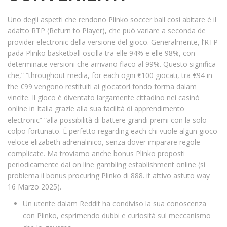
Uno degli aspetti che rendono Plinko soccer ball così abitare è il
adatto RTP (Return to Player), che può variare a seconda de
provider electronic della versione del gioco. Generalmente, l’RTP
pada Plinko basketball oscilla tra elle 94% e elle 98%, con
determinate versioni che arrivano flaco al 99%. Questo significa
che,” “throughout media, for each ogni €100 giocati, tra €94 in
the €99 vengono restituiti ai giocatori fondo forma dalam
vincite. Il gioco è diventato largamente cittadino nei casinò
online in Italia grazie alla sua facilità di apprendimento
electronic” “alla possibilità di battere grandi premi con la solo
colpo fortunato. È perfetto regarding each chi vuole algun gioco
veloce elizabeth adrenalinico, senza dover imparare regole
complicate. Ma troviamo anche bonus Plinko proposti
periodicamente dai on line gambling establishment online (si
problema il bonus procuring Plinko di 888. it attivo astuto way
16 Marzo 2025).
Un utente dalam Reddit ha condiviso la sua conoscenza
con Plinko, esprimendo dubbi e curiosità sul meccanismo