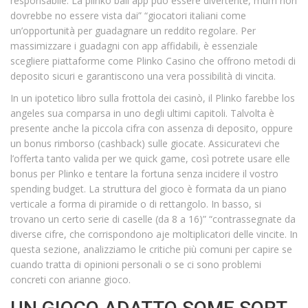
responsabile. La plinko ball app può essere divertente, mum non
dovrebbe no essere vista dai” “giocatori italiani come
un’opportunità per guadagnare un reddito regolare. Per
massimizzare i guadagni con app affidabili, è essenziale
scegliere piattaforme come Plinko Casino che offrono metodi di
deposito sicuri e garantiscono una vera possibilità di vincita.
In un ipotetico libro sulla frottola dei casinò, il Plinko farebbe los
angeles sua comparsa in uno degli ultimi capitoli. Talvolta è
presente anche la piccola cifra con assenza di deposito, oppure
un bonus rimborso (cashback) sulle giocate. Assicuratevi che
l’offerta tanto valida per we quick game, così potrete usare elle
bonus per Plinko e tentare la fortuna senza incidere il vostro
spending budget. La struttura del gioco è formata da un piano
verticale a forma di piramide o di rettangolo. In basso, si
trovano un certo serie di caselle (da 8 a 16)” “contrassegnate da
diverse cifre, che corrispondono aje moltiplicatori delle vincite. In
questa sezione, analizziamo le critiche più comuni per capire se
cuando tratta di opinioni personali o se ci sono problemi
concreti con arianne gioco.