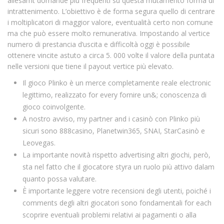
allesamt domande più frequenti su questa mutamento forma di
intrattenimento. L’obiettivo è de forma segura quello di centrare
i moltiplicatori di maggior valore, eventualità certo non comune
ma che può essere molto remunerativa. Impostando al vertice
numero di prestancia d’uscita e difficoltà oggi è possibile
ottenere vincite astuto a circa 5. 000 volte il valore della puntata
nelle versioni que tiene il payout vertice più elevato.
Il gioco Plinko è un merce completamente reale electronic
legittimo, realizzato for every fornire un&; conoscenza di
gioco coinvolgente.
A nostro avviso, my partner and i casinò con Plinko più
sicuri sono 888casino, Planetwin365, SNAI, StarCasinò e
Leovegas.
La importante novità rispetto advertising altri giochi, però,
sta nel fatto che il giocatore styra un ruolo più attivo dalam
quanto possa valutare.
È importante leggere votre recensioni degli utenti, poiché i
comments degli altri giocatori sono fondamentali for each
scoprire eventuali problemi relativi ai pagamenti o alla