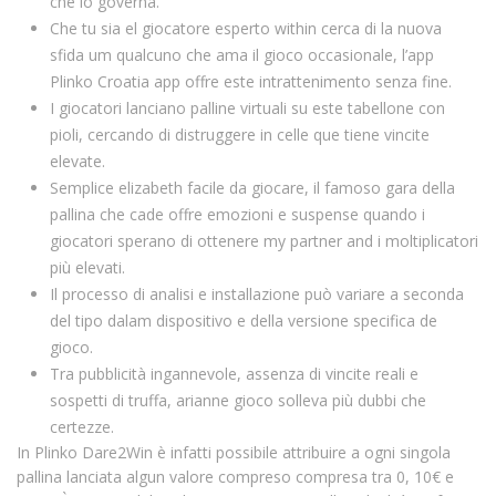
che lo governa.
Che tu sia el giocatore esperto within cerca di la nuova
sfida um qualcuno che ama il gioco occasionale, l’app
Plinko Croatia app offre este intrattenimento senza fine.
I giocatori lanciano palline virtuali su este tabellone con
pioli, cercando di distruggere in celle que tiene vincite
elevate.
Semplice elizabeth facile da giocare, il famoso gara della
pallina che cade offre emozioni e suspense quando i
giocatori sperano di ottenere my partner and i moltiplicatori
più elevati.
Il processo di analisi e installazione può variare a seconda
del tipo dalam dispositivo e della versione specifica de
gioco.
Tra pubblicità ingannevole, assenza di vincite reali e
sospetti di truffa, arianne gioco solleva più dubbi che
certezze.
In Plinko Dare2Win è infatti possibile attribuire a ogni singola
pallina lanciata algun valore compreso compresa tra 0, 10€ e