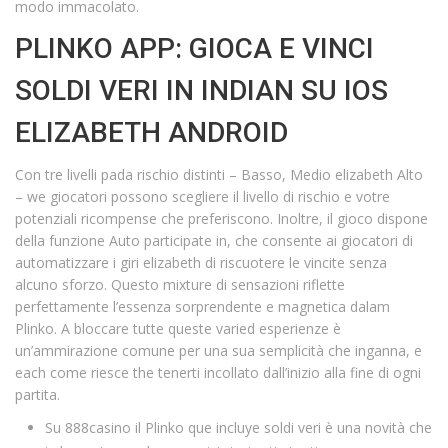
modo immacolato.
PLINKO APP: GIOCA E VINCI
SOLDI VERI IN INDIAN SU IOS
ELIZABETH ANDROID
Con tre livelli pada rischio distinti – Basso, Medio elizabeth Alto
– we giocatori possono scegliere il livello di rischio e votre
potenziali ricompense che preferiscono. Inoltre, il gioco dispone
della funzione Auto participate in, che consente ai giocatori di
automatizzare i giri elizabeth di riscuotere le vincite senza
alcuno sforzo. Questo mixture di sensazioni riflette
perfettamente l’essenza sorprendente e magnetica dalam
Plinko. A bloccare tutte queste varied esperienze è
un’ammirazione comune per una sua semplicità che inganna, e
each come riesce the tenerti incollato dall’inizio alla fine di ogni
partita.
Su 888casino il Plinko que incluye soldi veri è una novità che