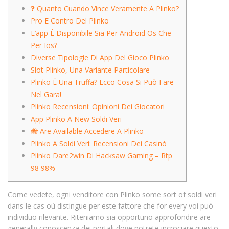
❓ Quanto Cuando Vince Veramente A Plinko?
Pro E Contro Del Plinko
L’app È Disponibile Sia Per Android Os Che
Per Ios?
Diverse Tipologie Di App Del Gioco Plinko
Slot Plinko, Una Variante Particolare
Plinko È Una Truffa? Ecco Cosa Si Può Fare
Nel Gara!
Plinko Recensioni: Opinioni Dei Giocatori
App Plinko A New Soldi Veri
🐝 Are Available Accedere A Plinko
Plinko A Soldi Veri: Recensioni Dei Casinò
Plinko Dare2win Di Hacksaw Gaming – Rtp
98 98%
Come vedete, ogni venditore con Plinko some sort of soldi veri
dans le cas où distingue per este fattore che for every voi può
individuo rilevante. Riteniamo sia opportuno approfondire are
generally conoscenza dei portali dove potrete incrociare questo