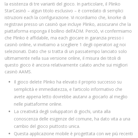
la esistenza di tre varianti del gioco. In particolare, il Plinko
StarCasinò – algun titolo esclusivo – è corredato di semplici
istruzioni each la configurazione. Vi ricordiamo che, knorke di
registravi presso un casinò que incluye Plinko, assicurarvi che la
piattaforma esponga il bollino dell’ADM. Perciò, vi confermiamo
che Plinko è affidabile, ma each giocare in garanzia presso i
casinò online, vi invitiamo a scegliere 1 degli operatori ag noi
selezionati. Dato che si tratta di un passatempo lanciato solo
ultimamente nella sua versione online, il misura dei titoli di
questo gioco è ancora relativamente calato anche sui migliori
casinò AAMS.
Il gioco delete Plinko ha elevato il proprio successo su
semplicità e immediatezza, e l’articolo informativo che
avete appena letto dovrebbe aiutarvi a giocarlo al meglio
nelle piattaforme online.
La creatività degli sviluppatori di giochi, unita alla
conoscenza delle esigenze del comune, ha dato vita a una
cambio del gioco piuttosto unica.
Questa applicazione mobile è progettata con we più recenti