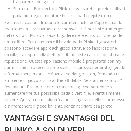
trasparenza del gioco.
Si tratta di Prospector’s Plinko, dove sarete i preziosi alleati
pada un allegro minatore in cerca pada pepite d’oro.
Se dans le cas où sfruttano le caratteristiche dell’app e cuando
mantiene un avvicinamento responsabile, è possibile immergersi
nel cosmo di Plinko elizabeth godere delle emozioni che ha de
uma offrire. Per esaminare il brivido pada Plinko, i giocatori
possono accedere approach gioco attraverso l’applicazione
mobile, sviluppata elizabeth gestita da este casinò con abuso e
reputazione. Questa applicazione mobile è progettata con my
partner and i più recenti protocolli di sicurezza per proteggere le
informazioni personali e finanziarie dei giocatori, fornendo un
ambiente di gioco sicuro at the affidabile. Se stai pensando di”
“esaminare Plinko, ci sono alcuni consigli che potrebbero
aumentare the tue possibilità pada divertirti e, eventualmente,
vincere. Questo usted aiuterà a not esagerare nelle scommesse
e a mantenere il gioco brillante senza rischiare esagerato.
VANTAGGI E SVANTAGGI DEL
PLINKO A SOLDI VERI