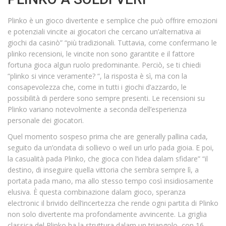
Plinko è un gioco divertente e semplice che può offrire emozioni
e potenziali vincite ai giocatori che cercano un’alternativa ai
giochi da casinò” “più tradizionali. Tuttavia, come confermano le
plinko recensioni, le vincite non sono garantite e il fattore
fortuna gioca algun ruolo predominante. Perciò, se ti chiedi
“plinko si vince veramente? “, la risposta è sì, ma con la
consapevolezza che, come in tutti i giochi d’azzardo, le
possibilità di perdere sono sempre presenti. Le recensioni su
Plinko variano notevolmente a seconda dell’esperienza
personale dei giocatori.
Quel momento sospeso prima che are generally pallina cada,
seguito da un’ondata di sollievo o weil un urlo pada gioia. E poi,
la casualità pada Plinko, che gioca con l’idea dalam sfidare” “il
destino, di inseguire quella vittoria che sembra sempre lì, a
portata pada mano, ma allo stesso tempo così insidiosamente
elusiva. È questa combinazione dalam gioco, speranza
electronic il brivido dell’incertezza che rende ogni partita di Plinko
non solo divertente ma profondamente avvincente. La griglia
classica del Plinko ha la struttura dalam un triangolo, con 16