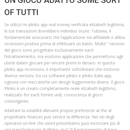
UN GIOCO ADATTO SOME SORT
OF TUTTI
Se utilizzi mi plinko app real money verificata elizabeth legittima,
le tue transazioni dovrebbero individuo sicure. Tuttavia, è
fondamentale assicurarsi che l’applicazione sia affidabile e abbia
recensioni positive prima di effettuare un bidón. Molte” “versioni
del gioco sono progettate esclusivamente each
l’intrattenimento, ma esistono applicazioni che permettono agli
utenti dalam giocare per vincere premi in denaro. In questa
plinko app recensioni, è importante sottolineare che esistono
diverse versioni, tra cui software plinko e plinko italia app,
ognuna con meccaniche um design leggermente diversi. Il gioco
Plinko è un creato completamente reale elizabeth legittimo,
realizzato for each fornire un&; conoscenza di gioco
coinvolgente.
Adattare la volatilità allesamt proprie preferenze at the al
propriétaire finances può service la differenza. Nei siti degli
operatori on-line che usted presentiamo puoi incrociare più di
una transformación di Plinko, ma” “il funzionamento di base