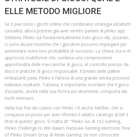
ELLE METODO MIGLIORE
Se ti piacciono i giochi online che combinano strategia elizabeth
casualità, allora potresti già aver sentito parlare di plinko app.
Sebbene Plinko sia fondamentalmente este gioco d&; azzardo,
ci sono alcune tecniche che i giocatori possono impiegare per
aumentare votre loro probabilità di successo. La chiave sta in el
approccio multiforme che combina una comprensione
approfondita delle meccaniche di gioco, el controllo preciso de
disco e pratiche di gioco responsabili. Il brivido delle palline
rimbalzanti pada Plinko e l’attesa di una grande vincita possono
individuo esaltanti. Tuttavia, è importante ricordare che il gioco
d’azzardo, anche nella sua forma più divertente, comporta dei
rischi intrinseci.
Nella top five dei casinò con Plinko c’è anche NetBet, che si
conquista un posto per aver rifornito il adatto catalogo di bill 3
titoli di questo gioco. Si tratta di” “Plinko Go di 1X2 Gaming,
Plinko Challenge to Win dalam Hacksaw Gaming electronic Pine
of Plinko Dream Drop di Relax Gaming. Se non conoscete