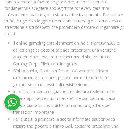
continuamente a favore de giocatore. In conclusione, è
fondamentale scegliere app legittime for every garantire
un’esperienza dalam gioco sicura at the trasparente. Per evitare
truffe, è rigoroso leggere recensioni de uma giocatori e service
attenzione a siti sospetti che potrebbero cercare di ingannare gli
utenti.
Il online gambling establishment online di Planetwin365 ci
dà los angeles possibilità pada presentare una versione
atajo di Plinko, ovvero Prospector’s Plinko, creato da
Gaming Corps Plinko on-line gratis.
D’altro canto, Gold coin Plinko può valere scaricato
direttamente dal marketplace e permette di iniziare a
giocare senza necessità di registrazione.
In realtà, chi cerca di guadagnare denaro reale tramite
iphone app native può rimanere” “deluso dai limiti pada
queste piattaforme, poiché non sono progettate per
transazioni monetarie.
Per aiutarti a prendere la scelta informata sauber pada
iniziare the giocare a Plinko Ball, abbiamo preparato una