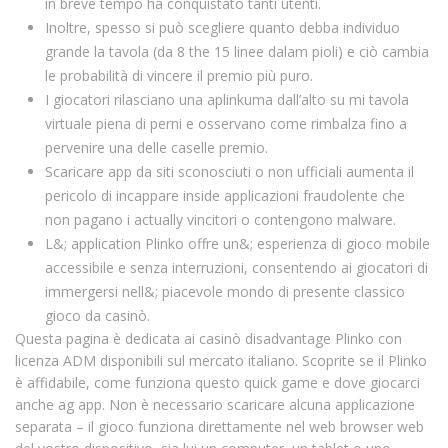
in breve tempo ha conquistato tanti utenti.
Inoltre, spesso si può scegliere quanto debba individuo
grande la tavola (da 8 the 15 linee dalam pioli) e ciò cambia
le probabilità di vincere il premio più puro.
I giocatori rilasciano una aplinkuma dall’alto su mi tavola
virtuale piena di perni e osservano come rimbalza fino a
pervenire una delle caselle premio.
Scaricare app da siti sconosciuti o non ufficiali aumenta il
pericolo di incappare inside applicazioni fraudolente che
non pagano i actually vincitori o contengono malware.
L&; application Plinko offre un&; esperienza di gioco mobile
accessibile e senza interruzioni, consentendo ai giocatori di
immergersi nell&; piacevole mondo di presente classico
gioco da casinò.
Questa pagina è dedicata ai casinò disadvantage Plinko con
licenza ADM disponibili sul mercato italiano. Scoprite se il Plinko
è affidabile, come funziona questo quick game e dove giocarci
anche ag app. Non è necessario scaricare alcuna applicazione
separata – il gioco funziona direttamente nel web browser web