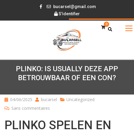
bucarsel@gmail.com
S'identifier
0
PLINKO: IS USUALLY DEZE APP
BETROUWBAAR OF EEN CON?
04/06/2025
bucarsel
Uncategorized
Sans commentaires
PLINKO SPELEN EN