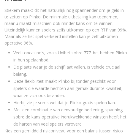
Stiekem maakt dit het natuurlijk nog spannender om je geld in
te zetten op Plinko. De minimale uitbetaling kan toenemen,
maar u maakt misschien ook minder kans om te winnen.
Uiteindelijk kunnen spelers zelfs uitkomen op een RTP van 99%.
Maar als ze het spel verkeerd instellen kan je zelf uitkomen
operative 96%.
Veel topcasino’s, zoals Unibet sobre 777. be, hebben Plinko
in hun spelaanbod.
De plaats waar je de schijf laat vallen, is vehicle cruciaal
belang.
Deze flexibiliteit maakt Plinko bijzonder geschikt voor
spelers die waarde hechten aan gemak durante kwaliteit,
waar ze zich ook bevinden.
Hierbij zie je soms wel dat je Plinko gratis spelen kan.
Met een combinatie van eenvoudige bediening, spanning
sobre de kans operative indrukwekkende winsten heeft het
de harten van veel spelers veroverd.
Kies een gemiddeld risiconiveau voor een balans tussen risico