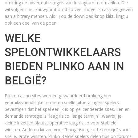
omkring de advertentie-regels van Instagram te omzeilen. Die
wil volgens het kauwgomhoofd zo veel mogelijk cash weggeven
aan arbitrary mensen. Als jij op de download-knop klikt, krijg u
ook een deel van de poen.
WELKE
SPELONTWIKKELAARS
BIEDEN PLINKO AAN IN
BELGIË?
Plinko casino sites worden gewaardeerd omkring hun
gebruiksvriendelijke terme en snelle uitbetalingen. Spelers
bevestigen dat het spel eerlijk is op gelicentieerde sites. Een en
demande strategie is “laag risico, lange termijn”, waarbij je
kleine inzetten plaatst operative laag risico voor stabiele
winsten. Anderen kiezen voor “hoog risico, korte termijn” voor
snelle, grote winsten. Plinko België spelers delen tips op forums