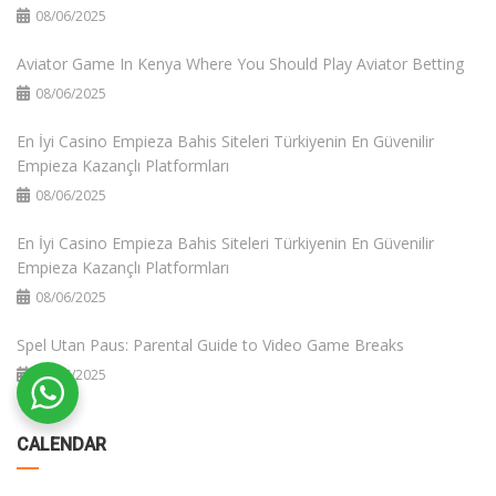
08/06/2025
Aviator Game In Kenya Where You Should Play Aviator Betting
08/06/2025
En İyi Casino Empieza Bahis Siteleri Türkiyenin En Güvenilir
Empieza Kazançlı Platformları
08/06/2025
En İyi Casino Empieza Bahis Siteleri Türkiyenin En Güvenilir
Empieza Kazançlı Platformları
08/06/2025
Spel Utan Paus: Parental Guide to Video Game Breaks
08/06/2025
CALENDAR