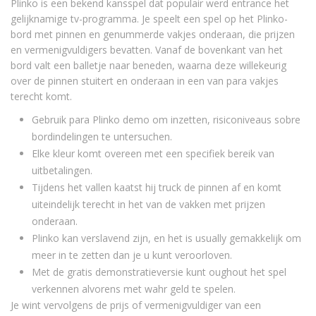
Plinko is een bekend kansspel dat populair werd entrance het
gelijknamige tv-programma. Je speelt een spel op het Plinko-
bord met pinnen en genummerde vakjes onderaan, die prijzen
en vermenigvuldigers bevatten. Vanaf de bovenkant van het
bord valt een balletje naar beneden, waarna deze willekeurig
over de pinnen stuitert en onderaan in een van para vakjes
terecht komt.
Gebruik para Plinko demo om inzetten, risiconiveaus sobre
bordindelingen te untersuchen.
Elke kleur komt overeen met een specifiek bereik van
uitbetalingen.
Tijdens het vallen kaatst hij truck de pinnen af en komt
uiteindelijk terecht in het van de vakken met prijzen
onderaan.
Plinko kan verslavend zijn, en het is usually gemakkelijk om
meer in te zetten dan je u kunt veroorloven.
Met de gratis demonstratieversie kunt oughout het spel
verkennen alvorens met wahr geld te spelen.
Je wint vervolgens de prijs of vermenigvuldiger van een