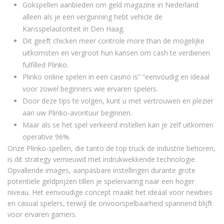
Gokspellen aanbieden om geld magazine in Nederland
alleen als je een vergunning hebt vehicle de
Kansspelautoriteit in Den Haag.
Dit geeft chicken meer controle more than de mogelijke
uitkomsten en vergroot hun kansen om cash te verdienen
fulfilled Plinko.
Plinko online spelen in een casino is” “eenvoudig en ideaal
voor zowel beginners wie ervaren spelers.
Door deze tips te volgen, kunt u met vertrouwen en plezier
aan uw Plinko-avontuur beginnen.
Maar als se het spel verkeerd instellen kan je zelf uitkomen
operative 96%.
Onze Plinko-spellen, die tanto de top truck de industrie behoren,
is dit strategy vernieuwd met indrukwekkende technologie.
Opvallende images, aanpasbare instellingen durante grote
potentiële geldprijzen tillen je spelervaring naar een hoger
niveau. Het eenvoudige concept maakt het ideaal voor newbies
en casual spelers, terwijl de onvoorspelbaarheid spannend blijft
voor ervaren gamers.