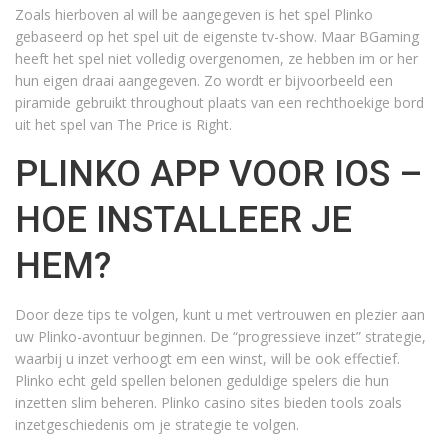
Zoals hierboven al will be aangegeven is het spel Plinko
gebaseerd op het spel uit de eigenste tv-show. Maar BGaming
heeft het spel niet volledig overgenomen, ze hebben im or her
hun eigen draai aangegeven. Zo wordt er bijvoorbeeld een
piramide gebruikt throughout plaats van een rechthoekige bord
uit het spel van The Price is Right.
PLINKO APP VOOR IOS –
HOE INSTALLEER JE
HEM?
Door deze tips te volgen, kunt u met vertrouwen en plezier aan
uw Plinko-avontuur beginnen. De “progressieve inzet” strategie,
waarbij u inzet verhoogt em een winst, will be ook effectief.
Plinko echt geld spellen belonen geduldige spelers die hun
inzetten slim beheren. Plinko casino sites bieden tools zoals
inzetgeschiedenis om je strategie te volgen.