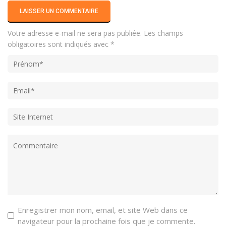
LAISSER UN COMMENTAIRE
Votre adresse e-mail ne sera pas publiée.
Les champs
obligatoires sont indiqués avec
*
Enregistrer mon nom, email, et site Web dans ce
navigateur pour la prochaine fois que je commente.