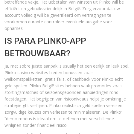
betreffende vakje. Het uitbetalen van winsten uit Plinko will be
efficiënt en gebruiksvriendelijk in België. Zorg ervoor dat uw
account volledig will be geverifieerd om vertragingen te
voorkomen durante controleer eventuele ausgabe voor
opnames.
IS PARA PLINKO-APP
BETROUWBAAR?
Ja, met sobre juiste aanpak is usually het een eerlijk en leuk spel.
Plinko casino websites bieden bonussen zoals
welkomstpakketten, gratis falls, of cashback voor Plinko echt
geld spellen. Plinko België sites hebben vaak promoties zoals
stortingsmatches of seizoensgebonden aanbiedingen rond
feestdagen. Het begrijpen van risiconiveaus helpt je omkring je
strategie ght verfijnen. Plinko realistisch geld spellen vereisen
zorgvuldige keuzes om verliezen te minimaliseren. De Plinko”
“demo modus is ideaal om te oefenen met verschillende
winlijnen zonder financieel risico.