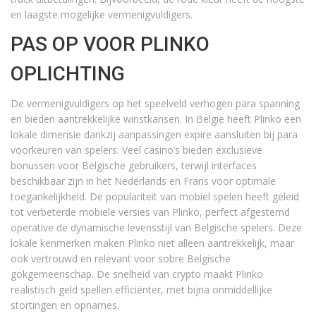
en laagste mogelijke vermenigvuldigers.
PAS OP VOOR PLINKO
OPLICHTING
De vermenigvuldigers op het speelveld verhogen para spanning
en bieden aantrekkelijke winstkansen. In België heeft Plinko een
lokale dimensie dankzij aanpassingen expire aansluiten bij para
voorkeuren van spelers. Veel casino’s bieden exclusieve
bonussen voor Belgische gebruikers, terwijl interfaces
beschikbaar zijn in het Nederlands en Frans voor optimale
toegankelijkheid. De populariteit van mobiel spelen heeft geleid
tot verbeterde mobiele versies van Plinko, perfect afgestemd
operative de dynamische levensstijl van Belgische spelers. Deze
lokale kenmerken maken Plinko niet alleen aantrekkelijk, maar
ook vertrouwd en relevant voor sobre Belgische
gokgemeenschap. De snelheid van crypto maakt Plinko
realistisch geld spellen efficiënter, met bijna onmiddellijke
stortingen en opnames.