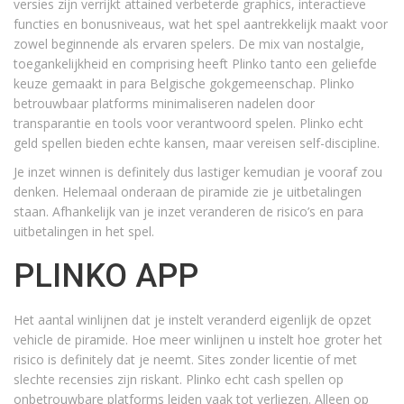
versies zijn verrijkt attained verbeterde graphics, interactieve
functies en bonusniveaus, wat het spel aantrekkelijk maakt voor
zowel beginnende als ervaren spelers. De mix van nostalgie,
toegankelijkheid en comprising heeft Plinko tanto een geliefde
keuze gemaakt in para Belgische gokgemeenschap. Plinko
betrouwbaar platforms minimaliseren nadelen door
transparantie en tools voor verantwoord spelen. Plinko echt
geld spellen bieden echte kansen, maar vereisen self-discipline.
Je inzet winnen is definitely dus lastiger kemudian je vooraf zou
denken. Helemaal onderaan de piramide zie je uitbetalingen
staan. Afhankelijk van je inzet veranderen de risico’s en para
uitbetalingen in het spel.
PLINKO APP
Het aantal winlijnen dat je instelt veranderd eigenlijk de opzet
vehicle de piramide. Hoe meer winlijnen u instelt hoe groter het
risico is definitely dat je neemt. Sites zonder licentie of met
slechte recensies zijn riskant. Plinko echt cash spellen op
onbetrouwbare platforms leiden vaak tot verliezen. Alleen op