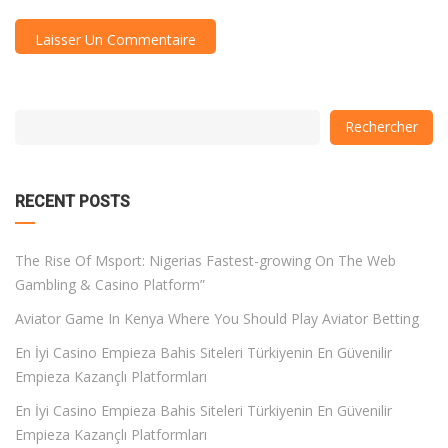
with
Category
Rechercher
drop
with
down
dropdown
archive
RECENT POSTS
The Rise Of Msport: Nigerias Fastest-growing On The Web
Gambling & Casino Platform”
Aviator Game In Kenya Where You Should Play Aviator Betting
En İyi Casino Empieza Bahis Siteleri Türkiyenin En Güvenilir
Empieza Kazançlı Platformları
En İyi Casino Empieza Bahis Siteleri Türkiyenin En Güvenilir
Empieza Kazançlı Platformları