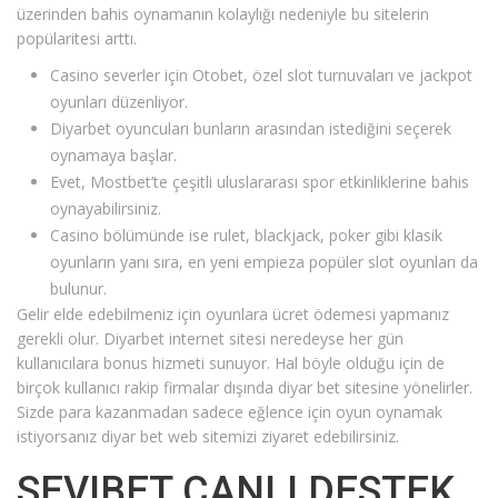
üzerinden bahis oynamanın kolaylığı nedeniyle bu sitelerin
popülaritesi arttı.
Casino severler için Otobet, özel slot turnuvaları ve jackpot
oyunları düzenliyor.
Diyarbet oyuncuları bunların arasından istediğini seçerek
oynamaya başlar.
Evet, Mostbet’te çeşitli uluslararası spor etkinliklerine bahis
oynayabilirsiniz.
Casino bölümünde ise rulet, blackjack, poker gibi klasik
oyunların yanı sıra, en yeni empieza popüler slot oyunları da
bulunur.
Gelir elde edebilmeniz için oyunlara ücret ödemesi yapmanız
gerekli olur. Diyarbet internet sitesi neredeyse her gün
kullanıcılara bonus hizmeti sunuyor. Hal böyle olduğu için de
birçok kullanıcı rakip firmalar dışında diyar bet sitesine yönelirler.
Sizde para kazanmadan sadece eğlence için oyun oynamak
istiyorsanız diyar bet web sitemizi ziyaret edebilirsiniz.
SEVIBET CANLI DESTEK