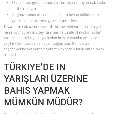
Siteden hoş geldin bonusu almak oyunları oynamak kadar
basit bir olaydır.
Aldığınız bonus bildiriminden sonra hesap bölümünüze
girerek aktive işlemini gerçekleştirebilirsiniz.
Diyarbet’in çok uzun senelerdir hizmet veriyor olması birçok
bahis oyuncularının siteyi tanımasına vesile olmuştur. Sistem
bakımından oldukça başarılı olan bu site oyunlar empieza
çeşitlilik konusunda da başarı sağlamıştır. Bahis oyun
seçeneklerine yer veren diyarbet birbirinden farklı online oyun
hizmeti sunar.
TÜRKIYE’DE IN
YARIŞLARI ÜZERINE
BAHIS YAPMAK
MÜMKÜN MÜDÜR?