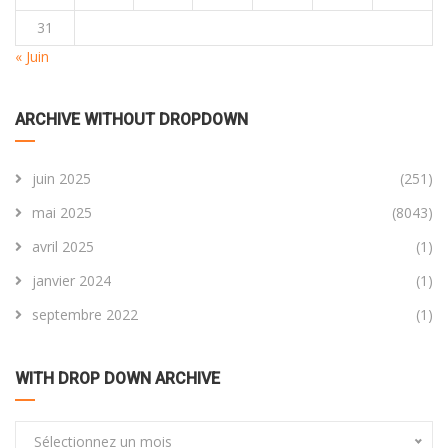
31
« Juin
ARCHIVE WITHOUT DROPDOWN
juin 2025
(251)
mai 2025
(8043)
avril 2025
(1)
janvier 2024
(1)
septembre 2022
(1)
WITH DROP DOWN ARCHIVE
Sélectionnez un mois