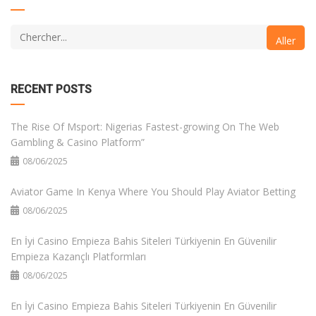
RECENT POSTS
The Rise Of Msport: Nigerias Fastest-growing On The Web
Gambling & Casino Platform”
08/06/2025
Aviator Game In Kenya Where You Should Play Aviator Betting
08/06/2025
En İyi Casino Empieza Bahis Siteleri Türkiyenin En Güvenilir
Empieza Kazançlı Platformları
08/06/2025
En İyi Casino Empieza Bahis Siteleri Türkiyenin En Güvenilir