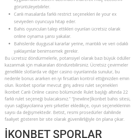
görüntüleyebilirler.
Canlı masalarda farklı restrict seçenekleri ile your ex
seviyeden oyuncuya hitap eder.
Bahis oyuncuları talep ettikleri oyunları ücretsiz olarak
online oynama şansı yakalar.
Bahislerde duygusal kararlar yerine, mantıklı ve veri odaklı
yaklaşımlar benimsemek gerekir.
Bu ücretsiz döndürmelerle, potansiyel olarak bazı büyük ödüller
kazanmak için makaraları döndürebilirsiniz. Ücretsiz çevirmeler
genellikle slotlarda ve diğer casino oyunlarında sunulur, bu
nedenle bonus ararken en iyi fırsatları kontrol ettiğinizden emin
olun. İkonbet sporlar mevcut giriş adresi rulet seçenekleri
İkonbet Canlı Online casino bölümünde Rulet başlığı altında 22
farklı rulet seçeneği bulacaksınız.” “[newline]İkonbet bahis sitesi,
oyun sağlayıcılarına yeni şirketler ekledikçe, oyun seçeneklerinin
sayısı da değişmektedir. Betist, resmi prosedürler dahilinde
faaliyet gösteren bir site olarak güvenilirliğiyle ön plana çıkar.
İKONBET SPORLAR