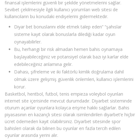
finansal işlemlerini güvenli bir şekilde yönetmelerini sağlar.
Sevibet çekilmesiyle i̇lgili kullanıcı yorumları web sitesi de
kullanıcıların bu konudaki endişelerini gidermektedir.
Diyar bet bonuslarını elde etmek talep eden” “şahıslar
sisteme kayıt olarak bonuslarla dilediği kadar oyun
oynayabilirler.
Bu, herhangi bir risk almadan hemen bahis oynamaya
başlayabileceğiniz ve potansiyel olarak bazı iyi karlar elde
edebileceğiniz anlamına gelir.
Dahası, şifreleme ve iki faktörlü kimlik doğrulama dahil
olmak üzere gelişmiş güvenlik önlemleri, kullanıcı işlemlerini
korur.
Basketbol, hentbol, futbol, tenis empieza voleybol oyunları
internet site içerisinde mevcut durumdadır. Diyarbet sisteminde
oturum açanlar oyunlara kolayca erişme hakkı sağlarlar. Bahis
piyasasının en kazançlı sitesi olarak isimlendirilen diyarbet’e hiçbir
ücret ödemeden kayıt olabilirsiniz. Diyarbet sitesinde spor
bahisleri olarak da bilinen bu oyunlar en fazla tercih edilen
oyunlar arasında yerini alır.