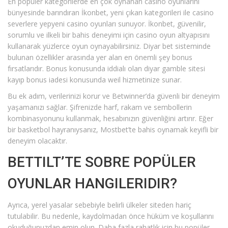
En popüler kategorilerde en çok oynanan casino oyunlarını
bünyesinde barındıran İkonbet, yeni çıkan kategorileri ile casino
severlere yepyeni casino oyunları sunuyor. İkonbet, güvenilir,
sorumlu ve ilkeli bir bahis deneyimi için casino oyun altyapısını
kullanarak yüzlerce oyun oynayabilirsiniz. Diyar bet sisteminde
bulunan özellikler arasında yer alan en önemli şey bonus
fırsatlarıdır. Bonus konusunda iddialı olan diyar gamble sitesi
kayıp bonus iadesi konusunda weil hizmetinize sunar.
Bu ek adım, verilerinizi korur ve Betwinner’da güvenli bir deneyim
yaşamanızı sağlar. Şifrenizde harf, rakam ve sembollerin
kombinasyonunu kullanmak, hesabınızın güvenliğini artırır. Eğer
bir basketbol hayranıysanız, Mostbet’te bahis oynamak keyifli bir
deneyim olacaktır.
BETTILT’TE SOBRE POPÜLER
OYUNLAR HANGILERIDIR?
Ayrıca, yerel yasalar sebebiyle belirli ülkeler siteden hariç
tutulabilir. Bu nedenle, kaydolmadan önce hüküm ve koşullarını
okuduğunuzdan emin olun. Daha fazla rahatlık için bu popüler