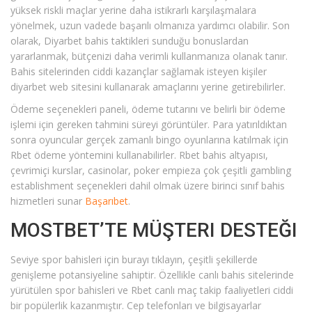
yüksek riskli maçlar yerine daha istikrarlı karşılaşmalara
yönelmek, uzun vadede başarılı olmanıza yardımcı olabilir. Son
olarak, Diyarbet bahis taktikleri sunduğu bonuslardan
yararlanmak, bütçenizi daha verimli kullanmanıza olanak tanır.
Bahis sitelerinden ciddi kazançlar sağlamak isteyen kişiler
diyarbet web sitesini kullanarak amaçlarını yerine getirebilirler.
Ödeme seçenekleri paneli, ödeme tutarını ve belirli bir ödeme
işlemi için gereken tahmini süreyi görüntüler. Para yatırıldıktan
sonra oyuncular gerçek zamanlı bingo oyunlarına katılmak için
Rbet ödeme yöntemini kullanabilirler. Rbet bahis altyapısı,
çevrimiçi kurslar, casinolar, poker empieza çok çeşitli gambling
establishment seçenekleri dahil olmak üzere birinci sınıf bahis
hizmetleri sunar
Başarıbet
.
MOSTBET’TE MÜŞTERI DESTEĞI
Seviye spor bahisleri için burayı tıklayın, çeşitli şekillerde
genişleme potansiyeline sahiptir. Özellikle canlı bahis sitelerinde
yürütülen spor bahisleri ve Rbet canlı maç takip faaliyetleri ciddi
bir popülerlik kazanmıştır. Cep telefonları ve bilgisayarlar