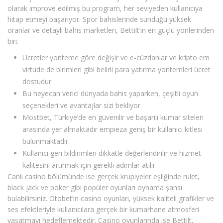
olarak improve edilmiş bu program, her seviyeden kullanıcıya
hitap etmeyi başarıyor. Spor bahislerinde sunduğu yüksek
oranlar ve detaylı bahis marketleri, Bettilt’in en güçlü yönlerinden
biri.
Ücretler yönteme göre değişir ve e-cüzdanlar ve kripto em
virtude de birimleri gibi belirli para yatırma yöntemleri ücret
dostudur.
Bu heyecan verici dünyada bahis yaparken, çeşitli oyun
seçenekleri ve avantajlar sizi bekliyor.
Mostbet, Türkiye’de en güvenilir ve başarılı kumar siteleri
arasında yer almaktadır empieza geniş bir kullanıcı kitlesi
bulunmaktadır.
Kullanıcı geri bildirimleri dikkatle değerlendirilir ve hizmet
kalitesini artırmak için gerekli adımlar atılır.
Canlı casino bölümünde ise gerçek krupiyeler eşliğinde rulet,
black jack ve poker gibi popüler oyunları oynama şansı
bulabilirsiniz. Otobet‘in casino oyunları, yüksek kaliteli grafikler ve
ses efektleriyle kullanıcılara gerçek bir kumarhane atmosferi
yaşatmayı hedeflemektedir. Casino oyunlarında ise Bettilt,