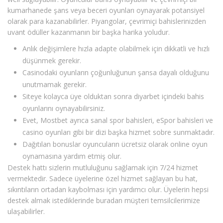
kumarhanede şans veya beceri oyunları oynayarak potansiyel
olarak para kazanabilirler. Piyangolar, çevrimiçi bahislerinizden
uvant ödüller kazanmanın bir başka harika yoludur.
Anlık değişimlere hızla adapte olabilmek için dikkatli ve hızlı
düşünmek gerekir.
Casinodaki oyunların çoğunluğunun şansa dayalı olduğunu
unutmamak gerekir.
Siteye kolayca üye olduktan sonra diyarbet içindeki bahis
oyunlarını oynayabilirsiniz.
Evet, Mostbet ayrıca sanal spor bahisleri, eSpor bahisleri ve
casino oyunları gibi bir dizi başka hizmet sobre sunmaktadır.
Dağıtılan bonuslar oyuncuların ücretsiz olarak online oyun
oynamasına yardım etmiş olur.
Destek hattı sizlerin mutluluğunu sağlamak için 7/24 hizmet
vermektedir. Sadece üyelerine özel hizmet sağlayan bu hat,
sıkıntıların ortadan kaybolması için yardımcı olur. Üyelerin hepsi
destek almak istediklerinde buradan müşteri temsilcilerimize
ulaşabilirler.