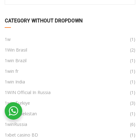
CATEGORY WITHOUT DROPDOWN
1w
(1)
1Win Brasil
(2)
1win Brazil
(1)
1win fr
(1)
1win India
(1)
1WIN Official In Russia
(1)
1win Turkiye
(3)
1win uzbekistan
(1)
1winRussia
(6)
1xbet casino BD
(1)