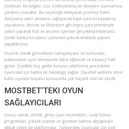
doldurun. Bu bilgiler, size özelleştirilmiş bir deneyim sunmamıza
yardımcı olacaktır. Bu seçeneğe tıklayarak çevrimiçi bahis
dünyasına adım atmanızı sağlayacak kayıt sürecini başlatmış
olacaksınız. Bitcoin ve Ethereum gibi kripto para birimleriyle
çekim yaparak hızlı ve anonim işlemler gerçekleştirebilirsiniz.
Direkt banka hesabınız üzerinden yüksek limitlerle yatırım
yapabilirsiniz.
Düzenli olarak güncellenen kampanyalar ve turnuvalar,
kullanıcıların oyun deneyimini daha eğlenceli ve kazançlı hale
getirir. Özellikle hoş geldin bonusu, platforma yeni katılan
oyuncular için harika bir başlangıç sağlar. Diyarbet website sitesi
bahis oyunları kazancı konusunda çok başarılı olan bir sitedir.
MOSTBET’TEKI OYUN
SAĞLAYICILARI
Sonuç olarak, Bettilt, geniş oyun seçenekleri, cazip bonus
programları, yüksek oranlar ve güvenilir ödeme altyapısıyla
dikkat çeken bir platformdur. Türkiye’deki oyuncular için özel