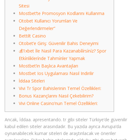
Sitesi
Mostbet’te Promosyon Kodlarını Kullanma
Otobet Kullanıcı Yorumları Ve
Değerlendirmeler”
Bettilt Casino
Otobet’e Giriş: Güvenilir Bahis Deneyimi
💰1xbet İle Nasil Para Kazanabi̇li̇rsi̇ni̇z? Spor
Etki̇nli̇kleri̇nde Tahmi̇nler Yapmak
Mostbet’in Başlıca Avantajları
Mostbet Ios Uygulaması Nasıl Indirilir
İddaa Siteleri
Vivi Tr Spor Bahislerinin Temel Özellikleri:
Bonus Kazançlarını Nasıl Çekebilirim?
Vivi Online Casino’nun Temel Özellikleri:
Ancak, İddaa. apresentando. tr gibi siteler Türkiye’de güvenilir
kabul edilen siteler arasındadır. Bu yazıda ayrıca Avrupa’da
oynanabilecek kumar siteleri de araştırılacak ve öneriler