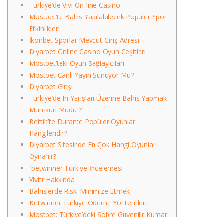
Türkiye’de Vivi On-line Casino
Mostbet’te Bahis Yapılabilecek Popüler Spor
Etkinlikleri
İkonbet Sporlar Mevcut Giriş Adresi
Diyarbet Online Casino Oyun Çeşitleri
Mostbet’teki Oyun Sağlayıcıları
Mostbet Canlı Yayın Sunuyor Mu?
Diyarbet Girişi
Türkiye’de In Yarışları Üzerine Bahis Yapmak
Mümkün Müdür?
Bettilt’te Durante Popüler Oyunlar
Hangileridir?
Diyarbet Sitesinde En Çok Hangi Oyunlar
Oynanır?
“betwinner Türkiye İncelemesi
Vivitr Hakkında
Bahislerde Riski Minimize Etmek
Betwinner Türkiye Ödeme Yöntemleri
Mostbet: Türkiye’deki Sobre Güvenilir Kumar