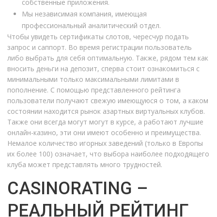
собственные приложения.
Мы независимая компания, имеющая
профессиональный аналитический отдел.
Чтобы увидеть сертификаты слотов, чересчур подать
запрос и саппорт. Во время регистрации пользователь
либо выбрать для себя оптимальную. Также, рядом тем как
вносить деньги на депозит, сперва стоит ознакомиться с
минимальными только максимальными лимитами в
пополнение. С помощью представленного рейтинга
пользователи получают свежую имеющуюся о том, а каком
состоянии находится рынок азартных виртуальных клубов.
Также они всегда могут могут в курсе, а работают лучшие
онлайн-казино, эти они имеют особенно и преимущества.
Немалое количество игорных заведений (только в Европы
их более 100) означает, что выбора наиболее подходящего
клуба может представлять много трудностей.
CASINORATING –
РЕАЛЬНЫЙ РЕЙТИНГ