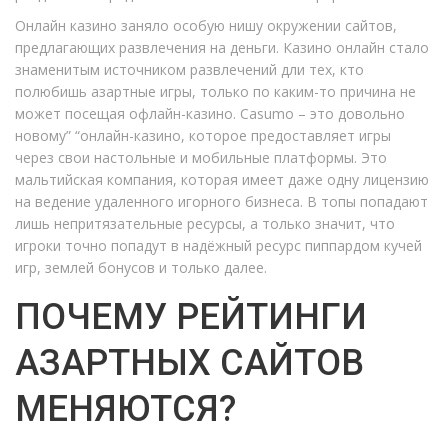
Онлайн казино заняло особую нишу окружении сайтов,
предлагающих развлечения на деньги. Казино онлайн стало
знаменитым источником развлечений дли тех, кто
полюбишь азартные игры, только по каким-то причина не
может посещая офлайн-казино. Casumo – это довольно
новому” “онлайн-казино, которое предоставляет игры
через свои настольные и мобильные платформы. Это
мальтийская компания, которая имеет даже одну лицензию
на ведение удаленного игорного бизнеса. В топы попадают
лишь непритязательные ресурсы, а только значит, что
игроки точно попадут в надёжный ресурс пиппардом кучей
игр, землей бонусов и только далее.
ПОЧЕМУ РЕЙТИНГИ
АЗАРТНЫХ САЙТОВ
МЕНЯЮТСЯ?