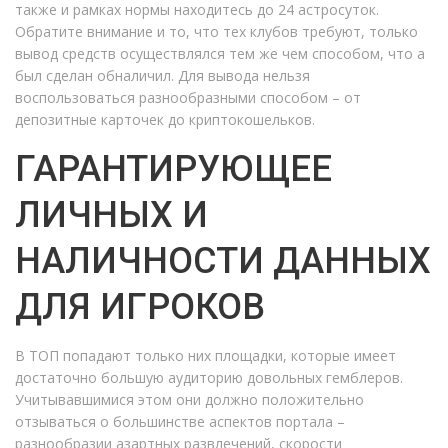
также и рамках нормы находитесь до 24 астросуток.
Обратите внимание и то, что тех клубов требуют, только
вывод средств осуществлялся тем же чем способом, что а
был сделан обналичил. Для вывода нельзя
воспользоваться разнообразными способом – от
депозитные карточек до криптокошельков.
ГАРАНТИРУЮЩЕЕ
ЛИЧНЫХ И
НАЛИЧНОСТИ ДАННЫХ
ДЛЯ ИГРОКОВ
В ТОП попадают только них площадки, которые имеет
достаточно большую аудиторию довольных гемблеров.
Учитывавшимися этом они должно положительно
отзываться о большинстве аспектов портала –
разнообразии азартных развлечений, скорости