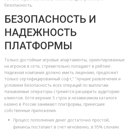
безопасность.
БЕЗОПАСНОСТЬ И
НАДЕЖНОСТЬ
ПЛАТФОРМЫ
Только достойные игровые апартаменты, ориентированные
на игроков в сети, стремительно попадают в рейтинг.
Надежная компания должно иметь лицензию, предложит
только сертифицированный софт,” “лучшие развлечения и
условием безопасность всех операций по выплатам.
Называемые операторы стремятся расширить аудиторию
клиентов. Хотя верхние 5 строк в независимом каталоге
казино в России занимают платформы, принесшие
собственные приложения.
Процесс пополнения денег достаточно простой,
финансы поступают в счет мгновенно, в 95% случаях