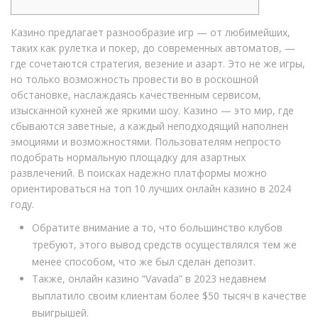
Казино предлагает разнообразие игр — от любимейших,
таких как рулетка и покер, до современных автоматов, —
где сочетаются стратегия, везение и азарт. Это не же игры,
но только возможность провести во в роскошной
обстановке, наслаждаясь качественным сервисом,
изысканной кухней же яркими шоу. Казино — это мир, где
сбываются заветные, а каждый неподходящий наполнен
эмоциями и возможностями. Пользователям непросто
подобрать нормальную площадку для азартных
развлечений. В поисках надежно платформы можно
ориентироваться на топ 10 лучших онлайн казино в 2024
году.
Обратите внимание а то, что большинство клубов
требуют, этого вывод средств осуществлялся тем же
менее способом, что же был сделан депозит.
Также, онлайн казино “Vavada” в 2023 недавнем
выплатило своим клиентам более $50 тысяч в качестве
выигрышей.