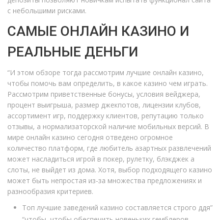
с небольшими рисками.
САМЫЕ ОНЛАЙН КАЗИНО И
РЕАЛЬНЫЕ ДЕНЬГИ
“И этом обзоре тогда рассмотрим лучшие онлайн казино,
чтобы помочь вам определить, в какое казино чем играть.
Рассмотрим приветственные бонусы, условия вейджера,
процент выигрыша, размер джекпотов, лицензии клубов,
ассортимент игр, поддержку клиентов, репутацию только
отзывы, а нормализаторской наличие мобильных версий. В
мире онлайн казино сегодня отведено огромное
количество платформ, где любитель азартных развлечений
может насладиться игрой в покер, рулетку, блэкджек а
слоты, не выйдет из дома. Хотя, выбор подходящего казино
может быть непростая из-за множества предложениях и
разнообразия критериев.
Топ лучшие заведений казино составляется строго ддя”
“чтобы, чтобы обеспечить новеньких гемблеров