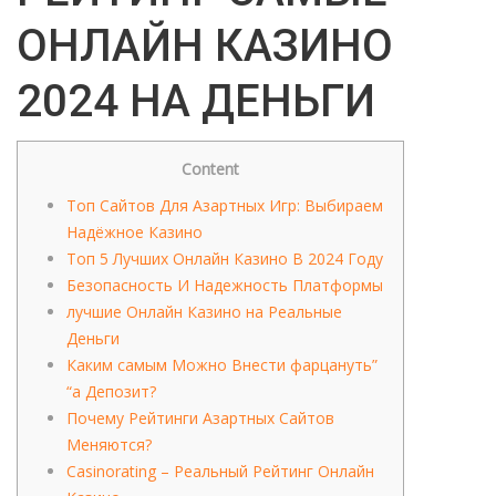
ОНЛАЙН КАЗИНО
2024 НА ДЕНЬГИ
Content
Топ Сайтов Для Азартных Игр: Выбираем
Надёжное Казино
Топ 5 Лучших Онлайн Казино В 2024 Году
Безопасность И Надежность Платформы
лучшие Онлайн Казино на Реальные
Деньги
Каким самым Можно Внести фарцануть”
“а Депозит?
Почему Рейтинги Азартных Сайтов
Меняются?
Casinorating – Реальный Рейтинг Онлайн