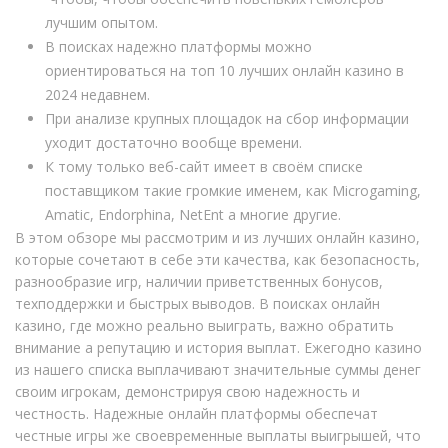
лучшим опытом.
В поисках надежно платформы можно
ориентироваться на топ 10 лучших онлайн казино в
2024 недавнем.
При анализе крупных площадок на сбор информации
уходит достаточно вообще времени.
К тому только веб-сайт имеет в своём списке
поставщиком такие громкие именем, как Microgaming,
Amatic, Endorphina, NetEnt а многие другие.
В этом обзоре мы рассмотрим и из лучших онлайн казино,
которые сочетают в себе эти качества, как безопасность,
разнообразие игр, наличии приветственных бонусов,
техподдержки и быстрых выводов. В поисках онлайн
казино, где можно реально выиграть, важно обратить
внимание а репутацию и история выплат. Ежегодно казино
из нашего списка выплачивают значительные суммы денег
своим игрокам, демонстрируя свою надежность и
честность. Надежные онлайн платформы обеспечат
честные игры же своевременные выплаты выигрышей, что