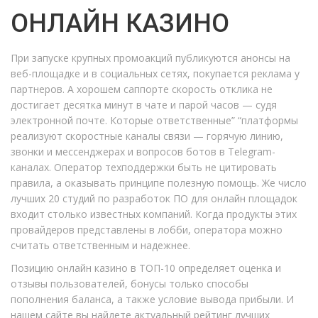
ОНЛАЙН КАЗИНО
При запуске крупных промоакций публикуются анонсы на
веб-площадке и в социальных сетях, покупается реклама у
партнеров. А хорошем саппорте скорость отклика не
достигает десятка минут в чате и парой часов — судя
электронной почте. Которые ответственные” “платформы
реализуют скоростные каналы связи — горячую линию,
звонки и мессенджерах и вопросов ботов в Telegram-
каналах. Оператор техподдержки быть не цитировать
правила, а оказывать принципе полезную помощь. Же число
лучших 20 студий по разработок ПО для онлайн площадок
входит столько известных компаний. Когда продукты этих
провайдеров представлены в лобби, оператора можно
считать ответственным и надежнее.
Позицию онлайн казино в ТОП-10 определяет оценка и
отзывы пользователей, бонусы только способы
пополнения баланса, а также условие вывода прибыли. И
нашем сайте вы найдете актуальный рейтинг лучших